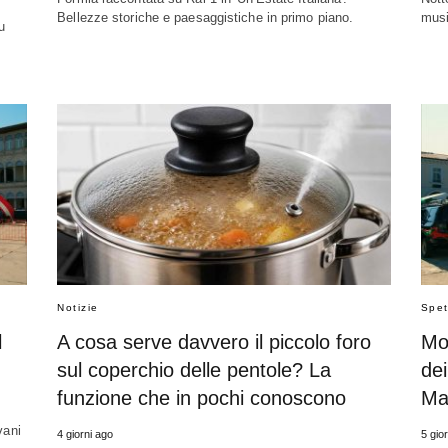
Bellezze storiche e paesaggistiche in primo piano.
musi
u
Notizie
Spet
l
A cosa serve davvero il piccolo foro
Mo
sul coperchio delle pentole? La
de
funzione che in pochi conoscono
Mas
vani
4 giorni ago
5 gio