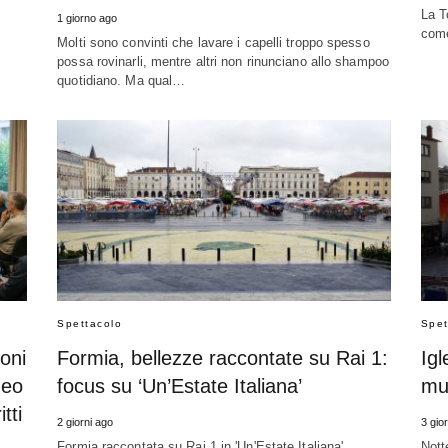
La T
1 giorno ago
come
Molti sono convinti che lavare i capelli troppo spesso
possa rovinarli, mentre altri non rinunciano allo shampoo
quotidiano. Ma qual…
Spettacolo
Spet
oni
Formia, bellezze raccontate su Rai 1:
Igl
deo
focus su ‘Un’Estate Italiana’
mus
tti
2 giorni ago
3 gio
Formia raccontata su Rai 1 in 'Un'Estate Italiana'.
Nott