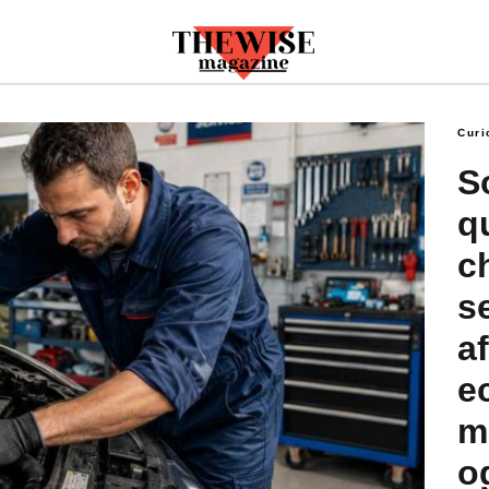
rei+senza+esitazioni%3A+affidabili%2C+economiche+da+man
Curi
S
q
c
s
af
e
m
o