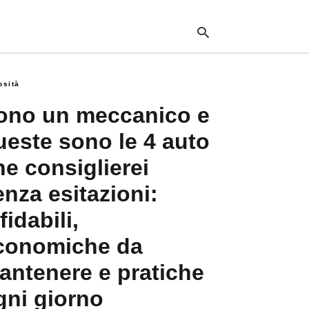
tenere+e+pratiche+ogni+giorno
osità
Typ
ono un meccanico e
your
sea
ueste sono le 4 auto
que
and
he consiglierei
hit
ente
enza esitazioni:
fidabili,
conomiche da
antenere e pratiche
gni giorno