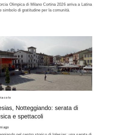
orcia Olimpica di Milano Cortina 2026 arriva a Latina
 simbolo di gratitudine per la comunità.
tacolo
esias, Notteggiando: serata di
ica e spettacoli
rni ago
eggiando nel centro storico di Iglesias: una serata di