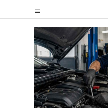
Sono+un+meccanico+e+queste+sono+le+4+auto+che+consiglie
thewisemagazineit
/amp/