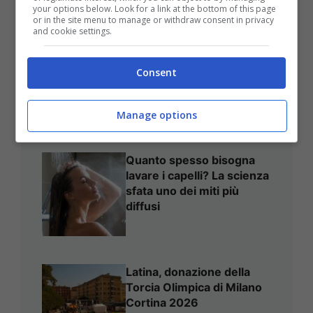
your options below. Look for a link at the bottom of this page
or in the site menu to manage or withdraw consent in privacy
and cookie settings.
Bologna, proiezioni
all’Arena Puccini: fino al 9
Consent
settembre
Manage options
Quanto spesso bisogna
lavare i capelli? La scienza
sfata uno dei miti più
diffusi
Latina, donazione della
Torcia Olimpica di Milano
Cortina 2026