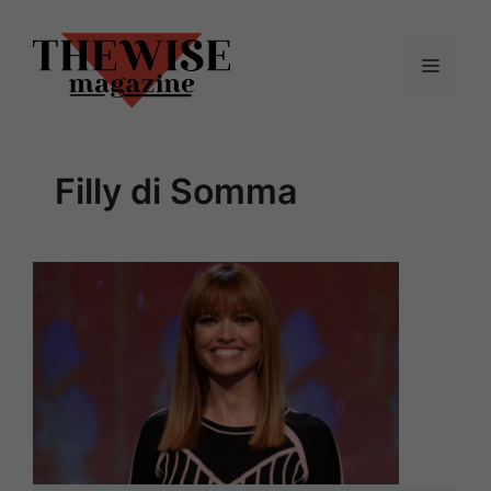
Vai
al
Menu
contenuto
Filly di Somma