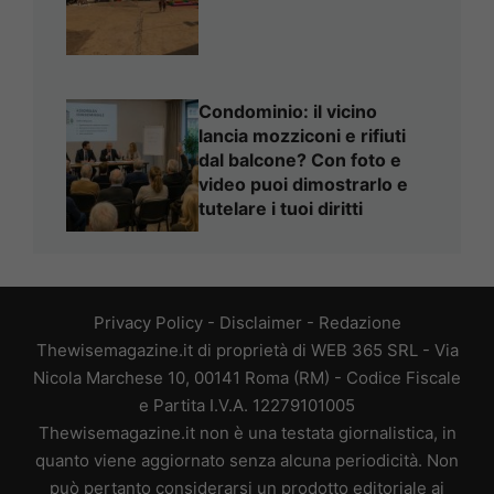
Condominio: il vicino
lancia mozziconi e rifiuti
dal balcone? Con foto e
video puoi dimostrarlo e
tutelare i tuoi diritti
Privacy Policy
-
Disclaimer
-
Redazione
Thewisemagazine.it di proprietà di WEB 365 SRL - Via
Nicola Marchese 10, 00141 Roma (RM) - Codice Fiscale
e Partita I.V.A. 12279101005
Thewisemagazine.it non è una testata giornalistica, in
quanto viene aggiornato senza alcuna periodicità. Non
può pertanto considerarsi un prodotto editoriale ai