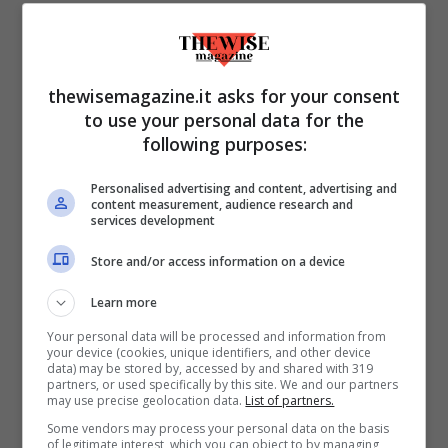
thewisemagazine.it asks for your consent
to use your personal data for the
ULTIMI ARTICOLI
following purposes:
Personalised advertising and content, advertising and
content measurement, audience research and
services development
Store and/or access information on a device
Sono Un Meccanico E Queste
Learn more
Sono Le 4 Auto Che
Consiglierei Senza Esitazioni:
Your personal data will be processed and information from
your device (cookies, unique identifiers, and other device
Affidabili, Economiche Da
data) may be stored by, accessed by and shared with 319
partners, or used specifically by this site. We and our partners
Mantenere E Pratiche Ogni
may use precise geolocation data.
List of partners.
Giorno
Some vendors may process your personal data on the basis
of legitimate interest, which you can object to by managing