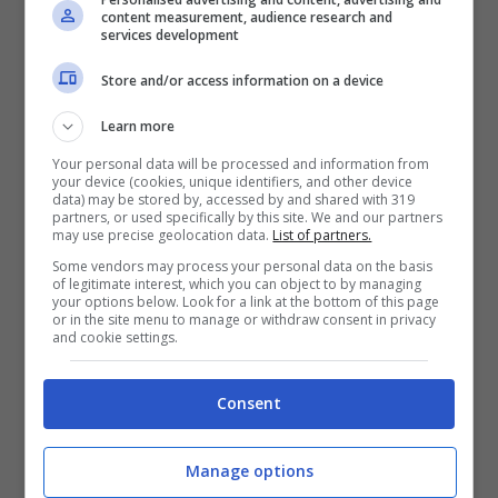
content measurement, audience research and
services development
Store and/or access information on a device
Learn more
Your personal data will be processed and information from
your device (cookies, unique identifiers, and other device
data) may be stored by, accessed by and shared with 319
partners, or used specifically by this site. We and our partners
may use precise geolocation data.
List of partners.
Some vendors may process your personal data on the basis
of legitimate interest, which you can object to by managing
your options below. Look for a link at the bottom of this page
or in the site menu to manage or withdraw consent in privacy
Bologna, proiezioni all’Arena Puccini: fino al
and cookie settings.
9 settembre
Fino al 9 settembre all’Arena Puccini di Bologna,
Consent
proiezioni serali con musica e ristoro.
Manage options