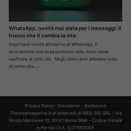
WhatsApp, novità mai vista per i messaggi: il
trucco che ti cambia la vita
Importanti novità all’interno di WhatsApp. E’
sicuramente una cosa piuttosto utile, ecco come
usufruire di tutto ciò. Negli ultimi anni abbiamo visto
di come una …
Privacy Policy
-
Disclaimer
-
Redazione
Thewisemagazine.it di proprietà di WEB 365 SRL - Via
Nicola Marchese 10, 00141 Roma (RM) - Codice Fiscale
e Partita I.V.A. 12279101005