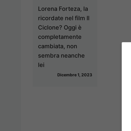
Lorena Forteza, la
ricordate nel film Il
Ciclone? Oggi è
completamente
cambiata, non
sembra neanche
lei
Dicembre 1, 2023