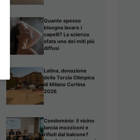
Quanto spesso
bisogna lavare i
capelli? La scienza
sfata uno dei miti più
diffusi
Latina, donazione
della Torcia Olimpica
di Milano Cortina
2026
Condominio: il vicino
lancia mozziconi e
rifiuti dal balcone?