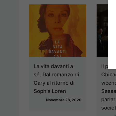
La vita davanti a
Il pro
sé. Dal romanzo di
Chica
Gary al ritorno di
vicen
Sophia Loren
Sessa
parlar
Novembre 28, 2020
societ