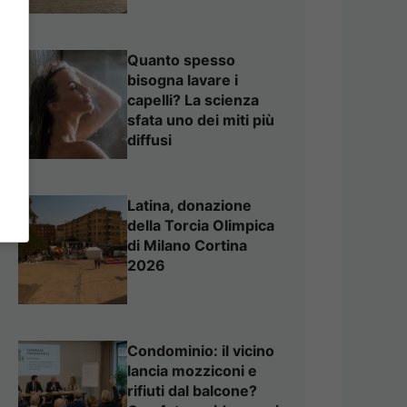
Quanto spesso
bisogna lavare i
capelli? La scienza
sfata uno dei miti più
diffusi
Latina, donazione
della Torcia Olimpica
di Milano Cortina
2026
Condominio: il vicino
lancia mozziconi e
rifiuti dal balcone?