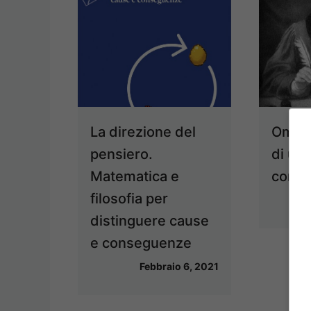
La direzione del
Omeop
pensiero.
di una
Matematica e
contr
filosofia per
distinguere cause
e conseguenze
Febbraio 6, 2021