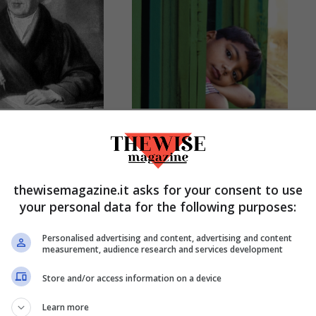
atia. Storia
La scuola sui
 terapia
binari: l’istruzione
oversa
è emancipazione
thewisemagazine.it asks for your consent to use
Gennaio 2, 2021
Dicembre 5, 2020
your personal data for the following purposes:
Personalised advertising and content, advertising and content
measurement, audience research and services development
Store and/or access information on a device
Learn more