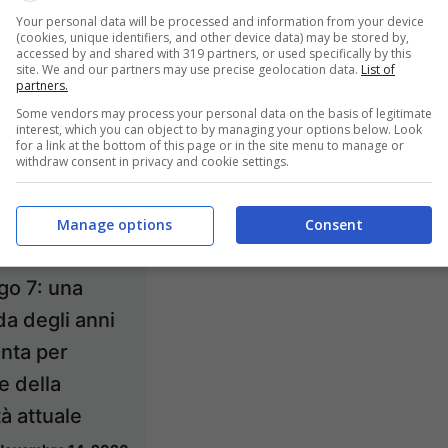
Your personal data will be processed and information from your device
(cookies, unique identifiers, and other device data) may be stored by,
accessed by and shared with 319 partners, or used specifically by this
site. We and our partners may use precise geolocation data.
List of
partners.
Some vendors may process your personal data on the basis of legitimate
interest, which you can object to by managing your options below. Look
for a link at the bottom of this page or in the site menu to manage or
withdraw consent in privacy and cookie settings.
Manage options
Consent
cesso ai
go 7: una
da degli anni
nta per
e della
à attuale