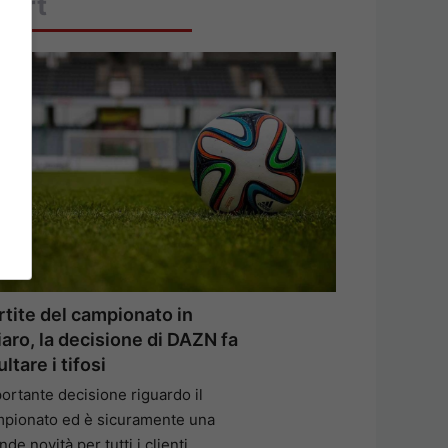
port
rtite del campionato in
iaro, la decisione di DAZN fa
ltare i tifosi
ortante decisione riguardo il
pionato ed è sicuramente una
nde novità per tutti i clienti …