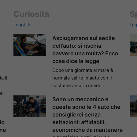
Curiosità
S
Leggi
Leg
Asciugamano sul sedile
i
dell’auto: si rischia
davvero una multa? Ecco
cosa dice la legge
Dopo una giornata al mare è
a il
normale salire in auto con il
costume ancora umido …
te
Sono un meccanico e
queste sono le 4 auto che
consiglierei senza
io
esitazioni: affidabili,
one
economiche da mantenere