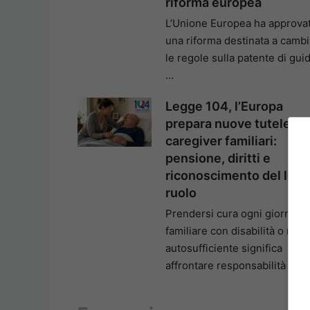
riforma europea
L’Unione Europea ha approva
una riforma destinata a cambi
le regole sulla patente di gui
…
Legge 104, l’Europa
prepara nuove tutele per
caregiver familiari:
pensione, diritti e
riconoscimento del loro
ruolo
Prendersi cura ogni giorno di
familiare con disabilità o non
autosufficiente significa
affrontare responsabilità …