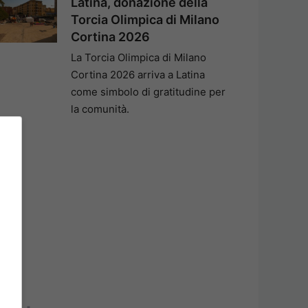
Latina, donazione della
Torcia Olimpica di Milano
Cortina 2026
La Torcia Olimpica di Milano
Cortina 2026 arriva a Latina
come simbolo di gratitudine per
la comunità.