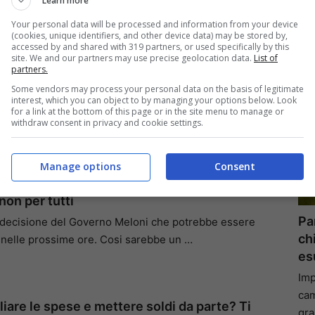
S
Learn more
Your personal data will be processed and information from your device
(cookies, unique identifiers, and other device data) may be stored by,
accessed by and shared with 319 partners, or used specifically by this
site. We and our partners may use precise geolocation data.
List of
INPS ad agosto 2026: accrediti in arrivo,
partners.
del 730 e calendario completo dei pagamenti
Some vendors may process your personal data on the basis of legitimate
 porta con sé un calendario ricco di pagamenti per
interest, which you can object to by managing your options below. Look
for a link at the bottom of this page or in the site menu to manage or
ittadini. Pensionati, …
withdraw consent in privacy and cookie settings.
Manage options
Consent
del Governo vale oltre 1600 euro in più in busta
non per tutti
Pa
 decisione del Governo Meloni che potrebbe essere
ch
nelle prossime ore. Cosi sarebbe un …
esu
Imp
cam
liare le spese e mettere soldi da parte? Ti
gra