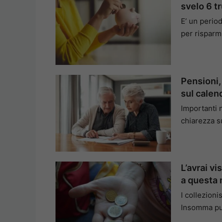
svelo 6 t
E’ un perio
per risparm
Pensioni,
sul calen
Importanti n
chiarezza s
L’avrai vi
a questa
I collezioni
Insomma puo