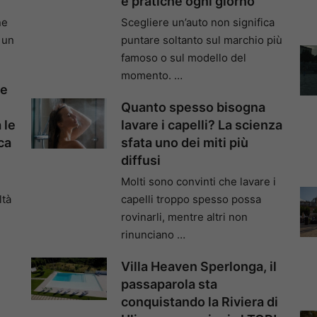
e pratiche ogni giorno
ne
Scegliere un’auto non significa
 un
puntare soltanto sul marchio più
famoso o sul modello del
momento. …
he
Quanto spesso bisogna
 le
lavare i capelli? La scienza
ca
sfata uno dei miti più
diffusi
Molti sono convinti che lavare i
ltà
capelli troppo spesso possa
rovinarli, mentre altri non
rinunciano …
Villa Heaven Sperlonga, il
passaparola sta
conquistando la Riviera di