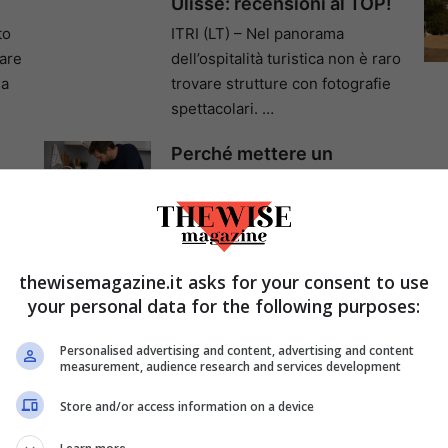
Ulisse: recensioni al TOP!
to
ITRI (LT) – Nel panorama
are
dell’ospitalità turistica non è raro
da
trovare strutture con fotografie
spettacolari. …
Perché mettere un
 i
bicchiere capovolto sul
lavandino prima di partire
per le vacanze: il trucco
che può evitarti brutte
sorprese
thewisemagazine.it asks for your consent to use
your personal data for the following purposes:
 un
Quando si parte per qualche
giorno e la casa resta chiusa,
Personalised advertising and content, advertising and content
basta davvero un piccolo …
measurement, audience research and services development
Store and/or access information on a device