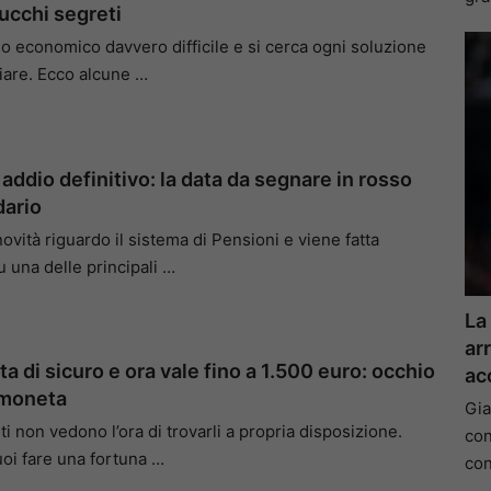
rucchi segreti
do economico davvero difficile e si cerca ogni soluzione
iare. Ecco alcune …
 addio definitivo: la data da segnare in rosso
dario
ovità riguardo il sistema di Pensioni e viene fatta
u una delle principali …
La
arr
sta di sicuro e ora vale fino a 1.500 euro: occhio
ac
 moneta
Gia
sti non vedono l’ora di trovarli a propria disposizione.
con
i fare una fortuna …
con