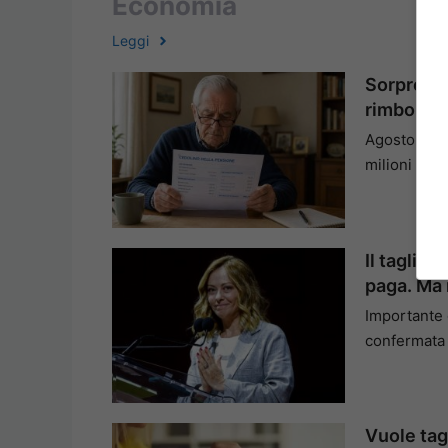
Economia
Leggi
Sorpresa 
rimborsi 
Agosto 2026
milioni di c
Il taglio 
paga. Ma 
Importante
confermata 
Vuole tag