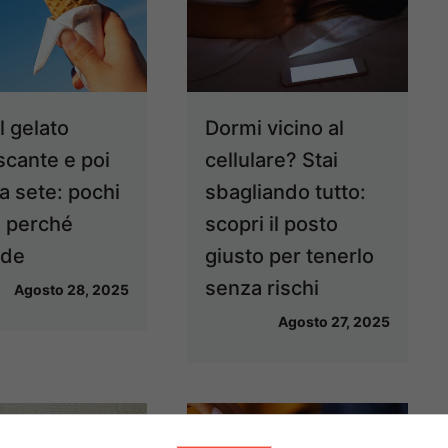
l gelato
Dormi vicino al
scante e poi
cellulare? Stai
a sete: pochi
sbagliando tutto:
 perché
scopri il posto
ede
giusto per tenerlo
senza rischi
Agosto 28, 2025
Agosto 27, 2025