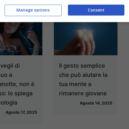
Manage options
Consent
svegli di
Il gesto semplice
nuo a
che può aiutare la
notte, non è
tua mente a
o: lo spiega
rimanere giovane
cologia
Agosto 14, 2025
Agosto 17, 2025