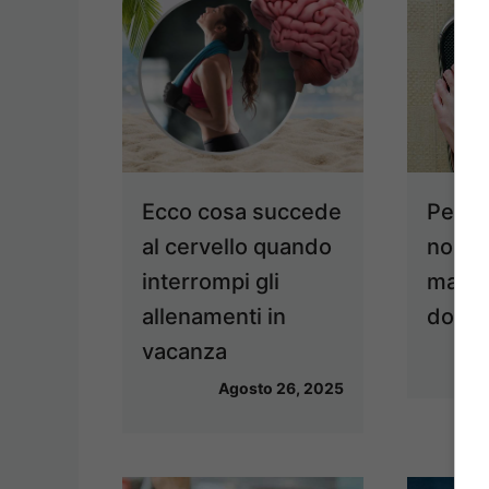
Ecco cosa succede
Pesars
al cervello quando
non s
interrompi gli
ma an
allenamenti in
dove 
vacanza
Agosto 26, 2025