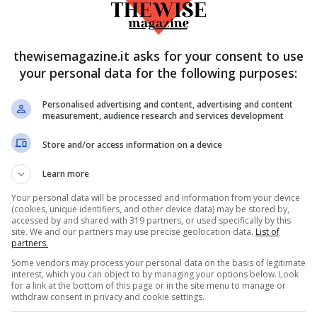
thewisemagazine.it asks for your consent to use
your personal data for the following purposes:
Personalised advertising and content, advertising and content
measurement, audience research and services development
i a dieta,
Il tesoro nascosto
Store and/or access information on a device
olo quando
nella lavatrice: tu li
Learn more
che come:
butti, ma ti fanno
Your personal data will be processed and information from your device
sbagli
risparmiare
(cookies, unique identifiers, and other device data) may be stored by,
accessed by and shared with 319 partners, or used specifically by this
tantissimi soldi
Agosto 25, 2025
site. We and our partners may use precise geolocation data.
List of
partners.
Agosto 24, 2025
Some vendors may process your personal data on the basis of legitimate
interest, which you can object to by managing your options below. Look
for a link at the bottom of this page or in the site menu to manage or
withdraw consent in privacy and cookie settings.