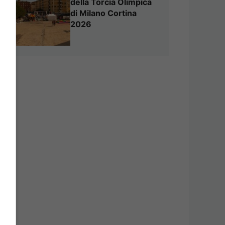
della Torcia Olimpica
di Milano Cortina
2026