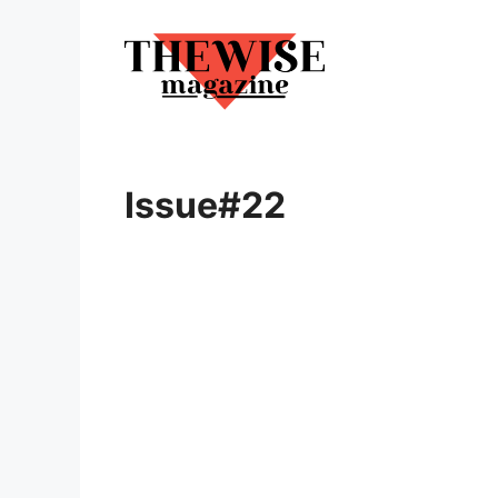
Vai
al
contenuto
Issue#22