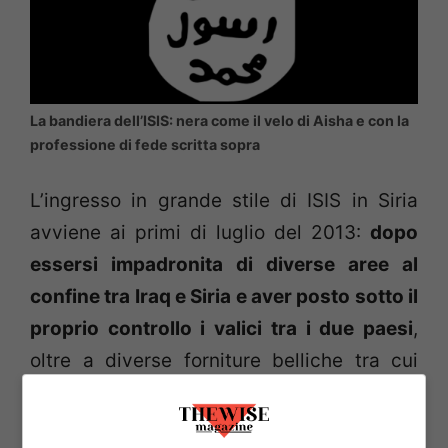
La bandiera dell’ISIS: nera come il velo di Aisha e con la
professione di fede scritta sopra
L’ingresso in grande stile di ISIS in Siria
avviene ai primi di luglio del 2013:
dopo
essersi impadronita di diverse aree al
confine tra Iraq e Siria e aver posto sotto il
proprio controllo i valici tra i due paesi
,
oltre a diverse forniture belliche tra cui
armamenti pesanti e mezzi corazzati
appartenenti all’esercito iracheno, sfrutta il