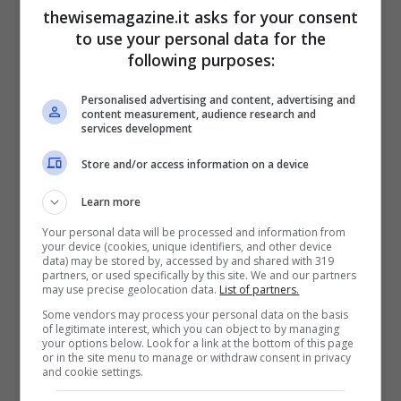
campo già preparato da Al Nusra, nel
thewisemagazine.it asks for your consent
frattempo ridotto a più miti consigli dalla
to use your personal data for the
following purposes:
stessa forza dimostrata
dall’organizzazione di Al Baghdadi in Iraq.
Personalised advertising and content, advertising and
content measurement, audience research and
Le operazioni di C2 (Comando e Controllo)
services development
richiedono tuttavia un elevato numero di
Store and/or access information on a device
uomini, che vengono reperiti anche tra i
Learn more
combattenti già presenti in Siria: l’esempio
Your personal data will be processed and information from
più importante è quello di
Jaysh Al-
your device (cookies, unique identifiers, and other device
data) may be stored by, accessed by and shared with 319
Mujahirin wa al-Ansar
(Esercito degli
partners, or used specifically by this site. We and our partners
may use precise geolocation data.
List of partners.
Emigranti e degli Ausiliari), guidata da
Some vendors may process your personal data on the basis
Omar Al Shishani.
of legitimate interest, which you can object to by managing
your options below. Look for a link at the bottom of this page
or in the site menu to manage or withdraw consent in privacy
and cookie settings.
L’articolo completo è disponibile
sul nostro