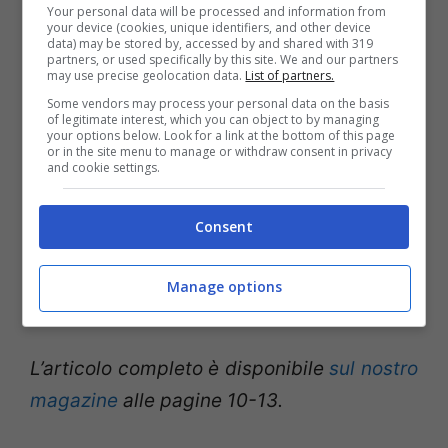
Your personal data will be processed and information from
cancelliere tedesco che nel 1890 negoziò il
your device (cookies, unique identifiers, and other device
data) may be stored by, accessed by and shared with 319
trattato di Helgoland-Zanzibar e che
partners, or used specifically by this site. We and our partners
may use precise geolocation data.
List of partners.
ottenne il diritto d’accesso alle due
Some vendors may process your personal data on the basis
importanti vie d’acqua per la propria
of legitimate interest, which you can object to by managing
your options below. Look for a link at the bottom of this page
colonia. Precedentemente il territorio
or in the site menu to manage or withdraw consent in privacy
and cookie settings.
apparteneva alla colonia britannica del
Beciuanaland ed era abitato dai Lozi:
dopo
Consent
la spartizione tale etnia si trovò divisa tra
lo Zambia meridionale, l’Angola
Manage options
portoghese, la Namibia e il Botswana
.
L’articolo completo è disponibile
sul nostro
magazine
alle pagine 10-13.