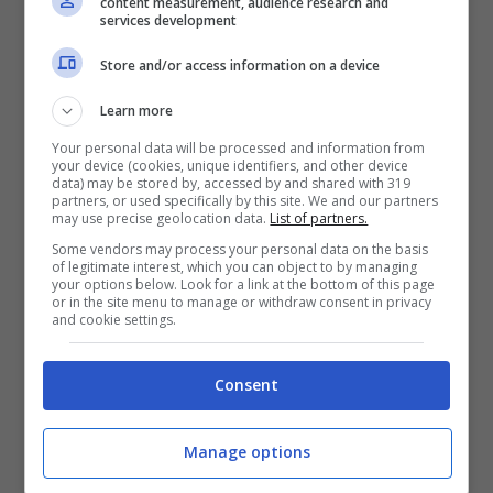
content measurement, audience research and
Ma perché non discutere della figura della
services development
donna nella pittura? Della differenza di
Store and/or access information on a device
concezione del corpo femminile dal
Learn more
classico al romantico? Perché
Your personal data will be processed and information from
tendenzialmente non frega a nessuno. Nel
your device (cookies, unique identifiers, and other device
data) may be stored by, accessed by and shared with 319
2017, anno della post-verità,
le
partners, or used specifically by this site. We and our partners
may use precise geolocation data.
List of partners.
chiacchiere da Facebook hanno lo stesso
Some vendors may process your personal data on the basis
peso delle dichiarazioni di esperti del
of legitimate interest, which you can object to by managing
your options below. Look for a link at the bottom of this page
settore e, di conseguenza, quando si
or in the site menu to manage or withdraw consent in privacy
and cookie settings.
parla di qualcosa ci si ferma alla
superficie
. Se poi ci si accostano studi di
Consent
settore senza averli capiti o valutati il
passo al grillismo è davvero breve.
Manage options