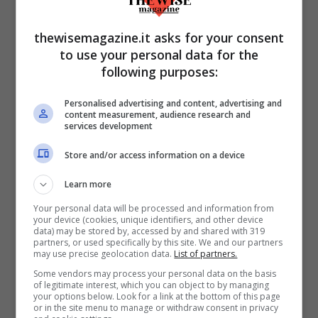
un marchio vincente? All’epoca,
un’automobile si acquistava perché era
thewisemagazine.it asks for your consent
to use your personal data for the
famosa e nelle gare aveva successo. La
following purposes:
sfida con Ferrari si aprì proprio nel corso
degli anni ‘60, con Henry Ford II
Personalised advertising and content, advertising and
content measurement, audience research and
che desiderava entrare nel mondo delle
services development
competizioni: la “24 Ore di Le Mans”,
Store and/or access information on a device
all’epoca la più pericolosa ed
Learn more
entusiasmante corsa automobilistica, era il
Your personal data will be processed and information from
luogo perfetto. Da lì ebbe inizio una
your device (cookies, unique identifiers, and other device
data) may be stored by, accessed by and shared with 319
lunga e appassionante guerra tra il
partners, or used specifically by this site. We and our partners
may use precise geolocation data.
List of partners.
cavallino rampante e l’ovale blu americano
Some vendors may process your personal data on the basis
che cercava in tutti i modi di avere
of legitimate interest, which you can object to by managing
your options below. Look for a link at the bottom of this page
successo.
or in the site menu to manage or withdraw consent in privacy