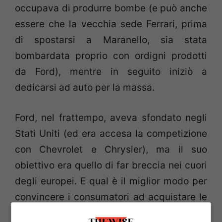
occupava di produrre bombe (e può anche
essere che la vecchia sede Ferrari, prima
di spostarsi a Maranello, sia stata
bombardata proprio con ordigni prodotti
da Ford), mentre in seguito iniziò a
dedicarsi ad auto per la massa.
Ford, nel frattempo, aveva sfondato negli
Stati Uniti (ed era accesa la competizione
con Chevrolet e Chrysler), ma il suo
obiettivo era quello di far breccia nei cuori
degli europei. E qual è il miglior modo per
convincere i consumatori ad acquistare le
proprie auto, se non quello di associarle ad