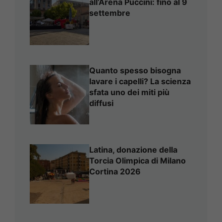
all’Arena Puccini: fino al 9
settembre
Quanto spesso bisogna
lavare i capelli? La scienza
sfata uno dei miti più
diffusi
Latina, donazione della
Torcia Olimpica di Milano
Cortina 2026