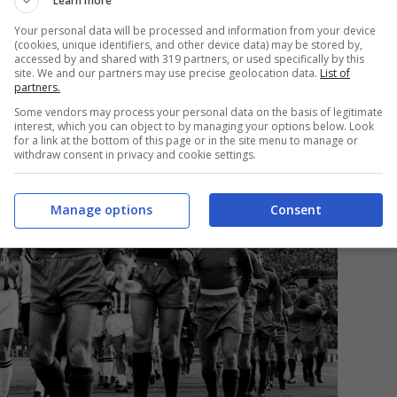
Learn more
Your personal data will be processed and information from your device
(cookies, unique identifiers, and other device data) may be stored by,
accessed by and shared with 319 partners, or used specifically by this
site. We and our partners may use precise geolocation data.
List of
partners.
Some vendors may process your personal data on the basis of legitimate
interest, which you can object to by managing your options below. Look
for a link at the bottom of this page or in the site menu to manage or
withdraw consent in privacy and cookie settings.
Manage options
Consent