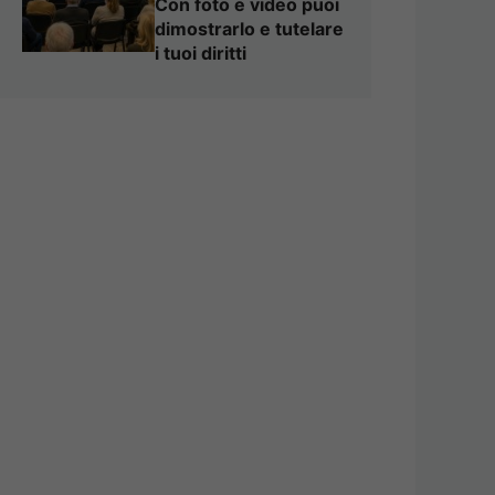
Con foto e video puoi
dimostrarlo e tutelare
i tuoi diritti