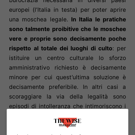
burocrazia necessaria in diversi paesi
europei (l’Italia in testa) per poter aprire
una moschea legale.
I
n Italia le pratiche
sono talmente proibitive che le moschee
vere e proprie sono decisamente poche
rispetto al totale dei luoghi di culto
: per
istituire un centro culturale lo sforzo
amministrativo richiesto è decisamente
minore per cui quest’ultima soluzione è
decisamente preferibile. In altri casi a
scoraggiare la via della legalità sono
episodi di intolleranza che intimoriscono i
fedeli e li dissuadono dalla possibilità di
palesarsi alla luce del sole.