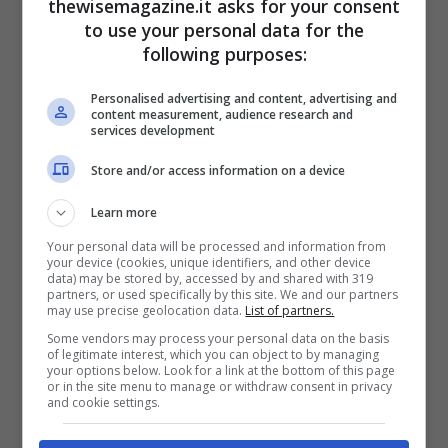
thewisemagazine.it asks for your consent
to use your personal data for the
following purposes:
Personalised advertising and content, advertising and
content measurement, audience research and
services development
Store and/or access information on a device
Learn more
Your personal data will be processed and information from
Una foto di Amedy Coulibaly, che assaltò l’Hyper Cacher
your device (cookies, unique identifiers, and other device
data) may be stored by, accessed by and shared with 319
di Parigi nel 2015.
partners, or used specifically by this site. We and our partners
may use precise geolocation data.
List of partners.
Un altro importante luogo di reclutamento
Some vendors may process your personal data on the basis
of legitimate interest, which you can object to by managing
è il carcere, dove la marginalizzazione
your options below. Look for a link at the bottom of this page
or in the site menu to manage or withdraw consent in privacy
degli individui tocca probabilmente il suo
and cookie settings.
apice. Uno degli esempi più forti in tal