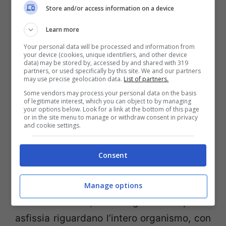
Store and/or access information on a device
arterie e vene, in quanto nel sangue risulta
Learn more
esservi meno ossigeno e più anidride
carbonica rispetto alle condizioni
Your personal data will be processed and information from
your device (cookies, unique identifiers, and other device
fisiologicamente tollerate. La logica
data) may be stored by, accessed by and shared with 319
partners, or used specifically by this site. We and our partners
conseguenza di questa cascata di eventi è
may use precise geolocation data.
List of partners.
Some vendors may process your personal data on the basis
la
diminuzione dell’ossigenazione dei
of legitimate interest, which you can object to by managing
your options below. Look for a link at the bottom of this page
tessuti
, cosa che provoca
sofferenza
or in the site menu to manage or withdraw consent in privacy
and cookie settings.
negli organi
, mancamenti, fino alla
cessazione del respiro.
Consent
Manifestazione della malattia
Manage options
Prevedibilmente, le conseguenze di questa
asfissia riguardano l’intero organismo, con