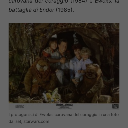
carovana del coraggio
(1984) e
Ewoks: la
battaglia di Endor
(1985).
I protagonisti di Ewoks: carovana del coraggio in una foto
dal set, starwars.com