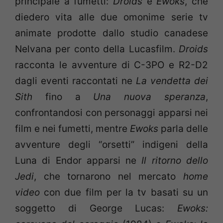
principale a fumetti:
Droids
e
Ewoks
, che
diedero vita alle due omonime serie tv
animate prodotte dallo studio canadese
Nelvana per conto della Lucasfilm.
Droids
racconta le avventure di C-3PO e R2-D2
dagli eventi raccontati ne
La vendetta dei
Sith
fino a
Una nuova speranza
,
confrontandosi con personaggi apparsi nei
film e nei fumetti, mentre
Ewoks
parla delle
avventure degli “orsetti” indigeni della
Luna di Endor apparsi ne
Il ritorno dello
Jedi
, che tornarono nel mercato
home
video
con due film per la tv basati su un
soggetto di George Lucas:
Ewoks: