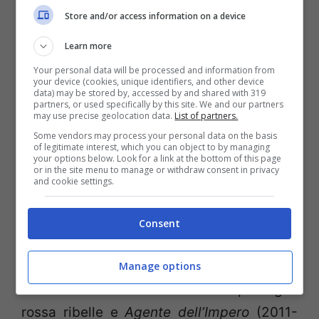
i diecimila e rotti anni che separano i due
Store and/or access information on a device
videogiochi e le varie storie raccontate tra
Learn more
libri e fumetti. Infine, sulla strada percorsa
Your personal data will be processed and information from
your device (cookies, unique identifiers, and other device
con il film
Rogue One
, in cui vengono
data) may be stored by, accessed by and shared with 319
partners, or used specifically by this site. We and our partners
raccontate le storie di personaggi che con
may use precise geolocation data.
List of partners.
la Forza e le spade laser in generale hanno
Some vendors may process your personal data on the basis
of legitimate interest, which you can object to by managing
poco a che vedere, anche la Dark Horse
your options below. Look for a link at the bottom of this page
or in the site menu to manage or withdraw consent in privacy
ebbe modo di pubblicare diverse storie
and cookie settings.
ambientate nel mondo di Star Wars senza
dover ricorrere ai Jedi o ai Sith. Esempi
Consent
ben portati dalla serie di
X-Wing Rogue
Squadron
(1995-1998), che racconta le
Manage options
storie dei membri della celebre squadriglia
rossa ribelle e
Agente dell’Impero
(2011-