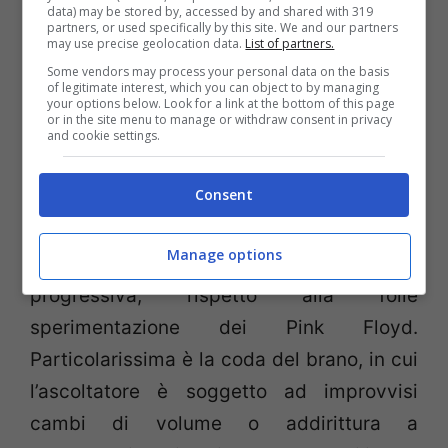
solo per un breve tratto, dato che il pezzo
data) may be stored by, accessed by and shared with 319
partners, or used specifically by this site. We and our partners
successivo è Interstellar Overdrive: c’è da
may use precise geolocation data.
List of partners.
dire che i Pink Floyd suonarono diverse
Some vendors may process your personal data on the basis
of legitimate interest, which you can object to by managing
volte in quel periodo insieme ai Soft
your options below. Look for a link at the bottom of this page
or in the site menu to manage or withdraw consent in privacy
Machine, finendo inevitabilmente per
and cookie settings.
influenzarsi a vicenda, e questo
Consent
probabilmente è uno dei pezzi che più li
avvicina, per quanto la band di Canterbury
Manage options
sia già più orientata ad una visione
progressiva, rispetto alla folle
sperimentazione dei Pink Floyd.
Particolarissima è la coda del brano, in cui
l’ascoltatore è soggetto ad improvvisi
cambi di volume o addirittura a