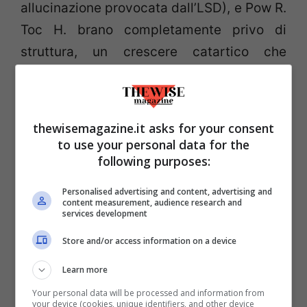
allucinazione provocata dall’LSD), e Pow R.
Toc H. brano completamente privo di
struttura, un crescere catartico che
trascina la calma intro verso uno sviluppo
sempre più intenso, fino alle più cupe
atmosfere floydiane, risolvendosi in una
thewisemagazine.it asks for your consent
chiassoso sovrapporsi di voci stridule.
to use your personal data for the
following purposes:
Quest’ultimo, per quanto firmato da tutti e
quattro i componenti della band, è forse il
Personalised advertising and content, advertising and
content measurement, audience research and
più Barrettiano tra i brani dell’album.
services development
Store and/or access information on a device
Take Up Thy Stethoscope And Walk per
quanto anch’essa psichedelica, ci riporta
Learn more
in un mondo un po’ più vicino al rock, ma
Your personal data will be processed and information from
your device (cookies, unique identifiers, and other device