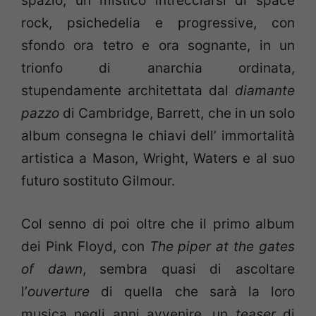
spazio, un mistico intrecciarsi di space
rock, psichedelia e progressive, con
sfondo ora tetro e ora sognante, in un
trionfo di anarchia ordinata,
stupendamente architettata dal
diamante
pazzo
di Cambridge, Barrett, che in un solo
album consegna le chiavi dell’ immortalità
artistica a Mason, Wright, Waters e al suo
futuro sostituto Gilmour.
Col senno di poi oltre che il primo album
dei Pink Floyd, con
The piper at the gates
of dawn
, sembra quasi di ascoltare
l’
ouverture
di quella che sarà la loro
musica negli anni avvenire, un
teaser
di