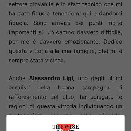
settore giovanile e lo staff tecnico che mi
ha dato fiducia tenendomi qui e dandomi
fiducia. Sono arrivati dei punti molto
importanti su un campo davvero difficile,
per me è davvero emozionante. Dedico
questa vittoria alla mia famiglia, che mi è
sempre stata vicina».
Anche
Alessandro Ligi,
uno degli ultimi
acquisti della buona campagna di
rafforzamento del club, ha spiegato le
ragioni di questa vittoria individuando un
protagonista assoluto nella vicenda:
«Ringraziamo Colombi che ha fatto grandi