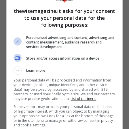
interventi. Noi sappiamo che dobbiamo
thewisemagazine.it asks for your consent
mettere in ogni gara questa intensità e
to use your personal data for the
questo agonismo, ci sarà da soffrire in ogni
following purposes:
partita ma queste sono le prerogative che
Personalised advertising and content, advertising and
hanno contraddistinto i successi di questa
content measurement, audience research and
services development
società». Ligi si è poi espresso sulla
trattativa che lo ha portato a giocare per il
Store and/or access information on a device
Carpi: «
Io ero con la valigia in mano ogni
Learn more
giorno, volevo assolutamente venire qui
.
Your personal data will be processed and information from
your device (cookies, unique identifiers, and other device
Ovviamente il Cesena però doveva prima
data) may be stored by, accessed by and shared with 319
partners, or used specifically by this site. We and our partners
sostituirmi. Ora sono felicissimo di poter
may use precise geolocation data.
List of partners.
dare una mano».
Some vendors may process your personal data on the basis
of legitimate interest, which you can object to by managing
your options below. Look for a link at the bottom of this page
or in the site menu to manage or withdraw consent in privacy
Infine, da registrare le parole del tecnico
and cookie settings.