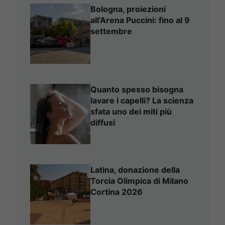
Bologna, proiezioni
all’Arena Puccini: fino al 9
settembre
Quanto spesso bisogna
lavare i capelli? La scienza
sfata uno dei miti più
diffusi
Latina, donazione della
Torcia Olimpica di Milano
Cortina 2026