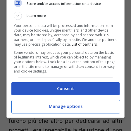
Store and/or access information on a device
Learn more
Your personal data will be processed and information from
your device (cookies, unique identifiers, and other device
data) may be stored by, accessed by and shared with 319
partners, or used specifically by this site. We and our partners
may use precise geolocation data.
List of partners.
I tre grandi scrittori dietro
Half-Life
, Marc
Some vendors may process your personal data on the basis
Laidlaw, Chet Faliszek ed Eric Wolpaw, che
of legitimate interest, which you can object to by managing
your options below. Look for a link at the bottom of this page
hanno lavorato allo
script
di ogni capitolo
or in the site menu to manage or withdraw consent in privacy
and cookie settings.
della saga fin dal primo,
hanno tutti
abbandonato
Valve
nel corso degli ultimi
Consent
due anni
. Ciascuno di loro ha rilasciato
interviste, affermando che, anche se i
Manage options
motivi per cui abbandonarono l’azienda
furono più che altro per dedicarsi ad altri
progetti, era innegabile la delusione di non