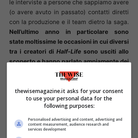
le interviste a persone che sappiamo avere
(o avere avuto in passato) contatti diretti
con la produzione e il team dietro la saga.
Nell’ultimo anno in particolare sono
state moltissime le occasioni in cui diversi
tra i creatori di
Half-Life
sono usciti allo
scoperto e hanno parlato ampiamente dei
problemi, dei fallimenti e dei futuri
possibili della saga
, tristemente
thewisemagazine.it asks for your consent
uccidendo molte delle poche speranze
to use your personal data for the
rimaste.
following purposes:
Personalised advertising and content, advertising and
content measurement, audience research and
services development