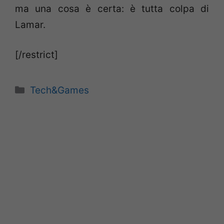
ma una cosa è certa: è tutta colpa di
Lamar.
[/restrict]
Categorie
Tech&Games