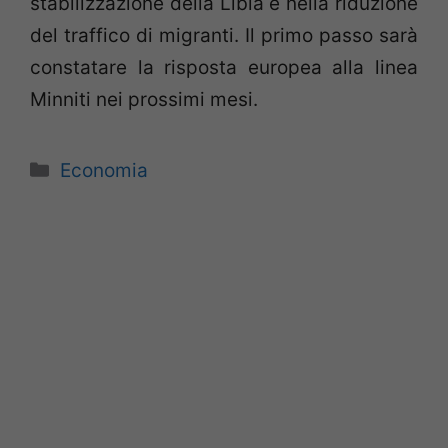
stabilizzazione della Libia e nella riduzione
del traffico di migranti. Il primo passo sarà
constatare la risposta europea alla linea
Minniti nei prossimi mesi.
Categorie
Economia