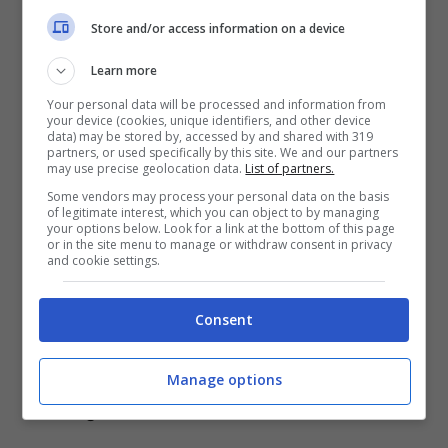
Mediterraneo, che tenta di impedire la
Store and/or access information on a device
partenza di barconi dal porto locale e che
Learn more
riporta indietro i gommoni di migranti
Your personal data will be processed and information from
trovati in mare, rinchiudendo poi
your device (cookies, unique identifiers, and other device
data) may be stored by, accessed by and shared with 319
quest’ultimi nei centri di detenzione.
partners, or used specifically by this site. We and our partners
may use precise geolocation data.
List of partners.
Questo gruppo starebbe cercando di
Some vendors may process your personal data on the basis
of legitimate interest, which you can object to by managing
legittimarsi e ottenere finanziamenti dal
your options below. Look for a link at the bottom of this page
or in the site menu to manage or withdraw consent in privacy
governo di Tripoli per il controllo dei flussi
and cookie settings.
migratori
, forse creando un corpo simile
alla Guardia Costiera. La sua attività
Consent
sarebbe vista come un contributo
informale al contenimento degli sbarchi
Manage options
dei migranti studiato da Minniti.