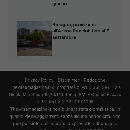
giorno
Bologna, proiezioni
all’Arena Puccini: fino al 9
settembre
Privacy Policy
-
Disclaimer
-
Redazione
Thewisemagazine.it di proprietà di WEB 365 SRL - Via
Nicola Marchese 10, 00141 Roma (RM) - Codice Fiscale
e Partita I.V.A. 12279101005
Thewisemagazine.it non è una testata giornalistica, in
quanto viene aggiornato senza alcuna periodicità. Non
può pertanto considerarsi un prodotto editoriale ai