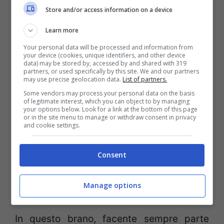
riepilogo ironico delle serie
Store and/or access information on a device
professionistiche italiane a livello
Learn more
calcistico, oltre che una sorta di ode ai
Your personal data will be processed and information from
tecnici. Come tutte le altre sigle del
your device (cookies, unique identifiers, and other device
data) may be stored by, accessed by and shared with 319
programma è accompagnata da video
partners, or used specifically by this site. We and our partners
may use precise geolocation data.
List of partners.
divertenti e simpatici: in questo, ad
Some vendors may process your personal data on the basis
esempio, moltissimi allenatori in attività
of legitimate interest, which you can object to by managing
your options below. Look for a link at the bottom of this page
all’epoca in Italia (come
Boskov, Ranieri,
or in the site menu to manage or withdraw consent in privacy
and cookie settings.
Capello, Galeone, Eriksson e Di Marzio
) si
concedono per delle false performance in
Consent
playback.
Manage options
Giocatore mondiale
In questo brano, facente sempre parte