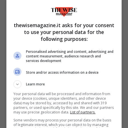
La fine degli anni ottanta e l’inizio degli
anni novanta videro l’associazione che
thewisemagazine.it asks for your consent
finora si era occupata dell’organizzazione
to use your personal data for the
della fiera, Immagine, passare di mano e
following purposes:
andare sotto il controllo dell’Ente
Personalised advertising and content, advertising and
autonomo Max Massimino Garnier,
content measurement, audience research and
services development
dedicato all’omonimo autore morto nel
1985. Nel 1992, con la diciannovesima
Store and/or access information on a device
edizione organizzata da Immagine, il
Learn more
Salone Internazionale dei Comics finì la
Your personal data will be processed and information from
your device (cookies, unique identifiers, and other device
propria avventura nella città toscana,
data) may be stored by, accessed by and shared with 319
partners, or used specifically by this site. We and our partners
poiché secondo Rinaldo Traini, divenuto
may use precise geolocation data.
List of partners.
nel mentre direttore culturale di Immagine,
Some vendors may process your personal data on the basis
of legitimate interest, which you can object to by managing
il Comune di Lucca non era più in grado di