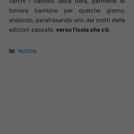
varchi i cancelli della fiera, permette di
tornare bambino per qualche giorno,
andando, parafrasando uno dei motti delle
edizioni passate,
verso l’isola che c’è
.
Categorie
Notizie