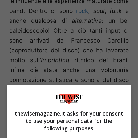
le influenze e le esperienze maturate come
band. Dentro ci sono
rock
,
soul
,
funk
e
anche qualcosa di
alternative
: un bel
caleidoscopio! Oltre a ciò tanti input ci
sono arrivati da Francesco Cardillo
(coproduttore del disco) che ha lavorato
molto sull’
imprinting
ritmico dei brani.
Infine c’è stata anche una volontaria
connotazione stilistica e sonora del disco
con il
sound
delle produzioni di questi anni:
ad esempio John Mayer e Bonamassa,
giusto per citare due tra i nomi più
thewisemagazine.it asks for your consent
conosciuti ai quali ci siamo ispirati.
to use your personal data for the
following purposes:
Infine, per arrivare a questo risultato una