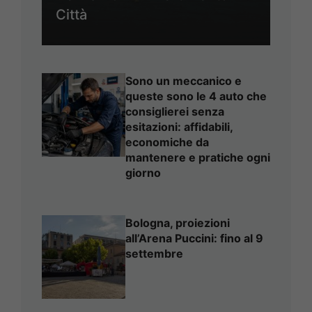
Città
Sono un meccanico e
queste sono le 4 auto che
consiglierei senza
esitazioni: affidabili,
economiche da
mantenere e pratiche ogni
giorno
Bologna, proiezioni
all’Arena Puccini: fino al 9
settembre