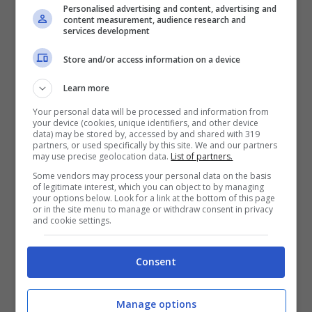
grossa mano ci è stata data dal nostro
Personalised advertising and content, advertising and
content measurement, audience research and
amico e fonico Marco Mastrobuono in
services development
studio di registrazione».
Store and/or access information on a device
Learn more
Your personal data will be processed and information from
your device (cookies, unique identifiers, and other device
data) may be stored by, accessed by and shared with 319
partners, or used specifically by this site. We and our partners
may use precise geolocation data.
List of partners.
Some vendors may process your personal data on the basis
of legitimate interest, which you can object to by managing
your options below. Look for a link at the bottom of this page
or in the site menu to manage or withdraw consent in privacy
and cookie settings.
Consent
Credits to: Daniele Testa.
Manage options