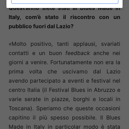
Quest’anno siete stati al Blues Made in
Italy, com’è stato il riscontro con un
pubblico fuori dal Lazio?
«Molto positivo, tanti applausi, svariati
contatti e un buon
feedback
anche nei
giorni a venire. Fortunatamente non era la
prima volta che uscivamo dal Lazio
avendo partecipato a eventi e festival nel
centro Italia (il Festival Blues in Abruzzo e
varie serate in piazze, borghi e locali in
Toscana). Speriamo che queste occasioni
capitino il più spesso possibile. Il Blues
Made in Italy in particolar modo è stata