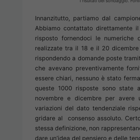
I risultati del sondaggio. Fonte
Innanzitutto, partiamo dal campion
Abbiamo contattato direttamente il
risposto fornendoci le numeriche 
realizzate tra il 18 e il 20 dicemb
rispondendo a domande poste tramite 
che avevano preventivamente fornito
essere chiari, nessuno è stato ferm
queste 1000 risposte sono state 
novembre e dicembre per avere u
variazioni del dato tendenziale risp
gridare al consenso assoluto. Certo
stessa definizione, non rappresentano
dare un’idea del pensiero e delle te