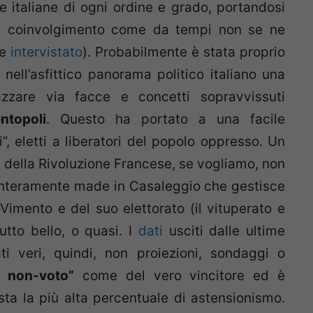
ste italiane di ogni ordine e grado, portandosi
di coinvolgimento come da tempi non se ne
he
intervistato
). Probabilmente è stata proprio
 nell’asfittico panorama politico italiano una
zzare via facce e concetti sopravvissuti
ntopoli
. Questo ha portato a una facile
i”, eletti a liberatori del popolo oppresso. Un
pi della Rivoluzione Francese, se vogliamo, non
 interamente made in Casaleggio che gestisce
Vimento e del suo elettorato (il vituperato e
Tutto bello, o quasi. I
dati
usciti dalle ultime
dati veri, quindi, non proiezioni, sondaggi o
l non-voto”
come del vero vincitore ed è
sta la più alta percentuale di astensionismo.