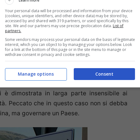
Learn more
condati di tecnici capaci e preparati, si è
Your personal data will be processed and information from your device
propri “mostri” digitali dal nulla e con mezzi
(cookies, unique identifiers, and other device data) may be stored by,
accessed by and shared with 319 partners, or used specifically by this
arci intorno: tutto questo non ha fatto che
site. We and our partners may use precise geolocation data.
List of
partners.
he sulla Rete praticamente vive
, tanto da
Some vendors may process your personal data on the basis of legitimate
reale, quindi i ragazzi. I metodi utilizzati per
interest, which you can object to by managing your options below. Look
for a link at the bottom of this page or in the site menu to manage or
tipici di una campagna di marketing ben
withdraw consent in privacy and cookie settings.
fiche immediate e accattivanti, slogan fatti di
milare,
fake news
che parlano alla “pancia”,
Manage options
Consent
attutto, il
concetto di includere il cittadino
,
si è dimostrata in larga parte insensibile ai
altà. Peccato che in questo caso non si debba
ina, ma governare un Paese.