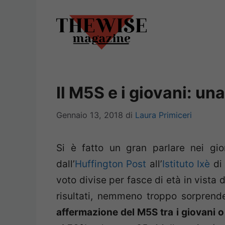
Vai
al
contenuto
Il M5S e i giovani: un
Gennaio 13, 2018
di
Laura Primiceri
Si è fatto un gran parlare nei gi
dall’
Huffington Post
all’
Istituto Ixè
di 
voto divise per fasce di età in vista 
risultati, nemmeno troppo sorprend
affermazione del M5S tra i giovani o 