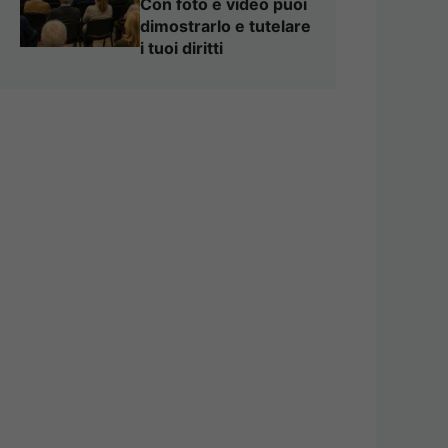
Con foto e video puoi
dimostrarlo e tutelare
i tuoi diritti