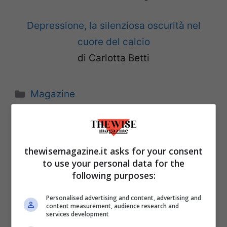
Depressione, la silenziosa oscurità nel
cuore del calcio
di Carlotta Betti
Categorie
Magazine
thewisemagazine.it asks for your consent
to use your personal data for the
following purposes:
Personalised advertising and content, advertising and
content measurement, audience research and
services development