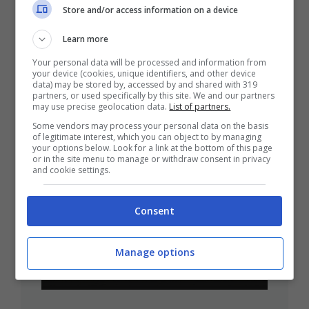
Store and/or access information on a device
Learn more
ULTIMI ARTICOLI
Your personal data will be processed and information from
your device (cookies, unique identifiers, and other device
data) may be stored by, accessed by and shared with 319
partners, or used specifically by this site. We and our partners
may use precise geolocation data.
List of partners.
Some vendors may process your personal data on the basis
of legitimate interest, which you can object to by managing
your options below. Look for a link at the bottom of this page
or in the site menu to manage or withdraw consent in privacy
and cookie settings.
Consent
Trapani, Consegna Delle
Chiavi Della Città: Messaggio
Manage options
Del Sindaco