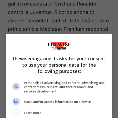
gol in rovesciata di Cristiano Ronaldo
contro la Juventus. Ricordo anche di
averne raccontati tanti di Totti. Già nel mio
primo anno a Mediaset Premium raccontai
il pallonetto a San Siro contro l’Inter, dopo
una grande azione personale. O anche,
l’anno dopo, il sinistro al volo contro la
thewisemagazine.it asks for your consent
Sampdoria e, in seguito, la semirovesciata
to use your personal data for the
following purposes:
nel Derby. Nei miei gol più belli c’è tanto
Totti».
Personalised advertising and content, advertising and
content measurement, audience research and
services development
Store and/or access information on a device
Learn more