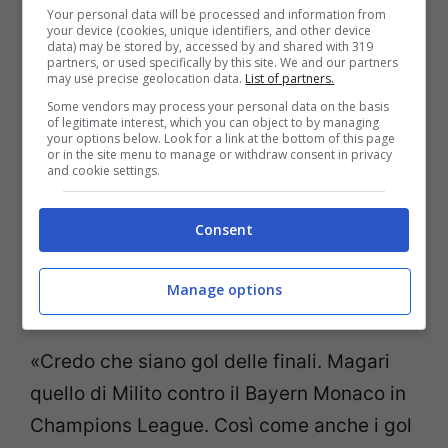
Your personal data will be processed and information from
your device (cookies, unique identifiers, and other device
data) may be stored by, accessed by and shared with 319
partners, or used specifically by this site. We and our partners
may use precise geolocation data.
List of partners.
Some vendors may process your personal data on the basis
of legitimate interest, which you can object to by managing
your options below. Look for a link at the bottom of this page
or in the site menu to manage or withdraw consent in privacy
and cookie settings.
Consent
Quali sono i gol che, invece, avresti voluto
Manage options
commentare?
«Credo che siano gol delle finali. Magari
quello di Milito contro il Bayern Monaco in
Champions League. Così come anche i gol