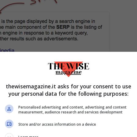
thewisemagazine.it asks for your consent to use
è stata
molto dibattuta
. Si sono trovati punti
your personal data for the following purposes:
ri e sostenitori della riforma, quali ad
del
pubblico dominio
: ad oggi, il libero utilizzo
Personalised advertising and content, advertising and content
measurement, audience research and services development
 è adeguatamente tutelato. Il Parlamento e il
Store and/or access information on a device
la direttiva una normativa consona che
fedeli di opere di pubblico dominio saranno