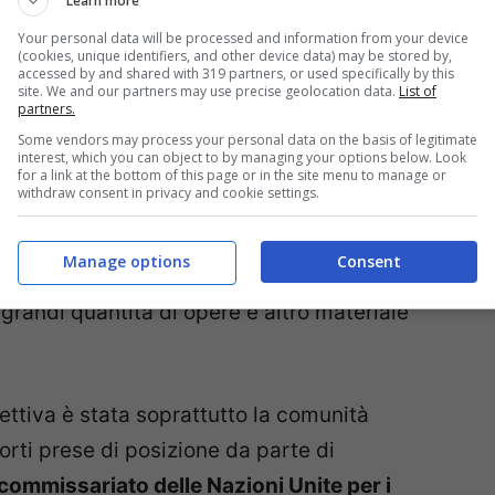
Learn more
e garantisce che nulla cambi anche per le
Your personal data will be processed and information from your device
(cookies, unique identifiers, and other device data) may be stored by,
accessed by and shared with 319 partners, or used specifically by this
site. We and our partners may use precise geolocation data.
List of
partners.
tivamente positivi, la discussione politica si è
Some vendors may process your personal data on the basis of legitimate
interest, which you can object to by managing your options below. Look
li della Direttiva: l’articolo 11 (ora art. 15) e
for a link at the bottom of this page or in the site menu to manage or
withdraw consent in privacy and cookie settings.
i rispettivamente la protezione delle
in caso di utilizzo digitale e l’utilizzo di
Manage options
Consent
ri di servizi della società dell’informazione
andi quantità di opere e altro materiale
irettiva è stata soprattutto la comunità
orti prese di posizione da parte di
o commissariato delle Nazioni Unite per i