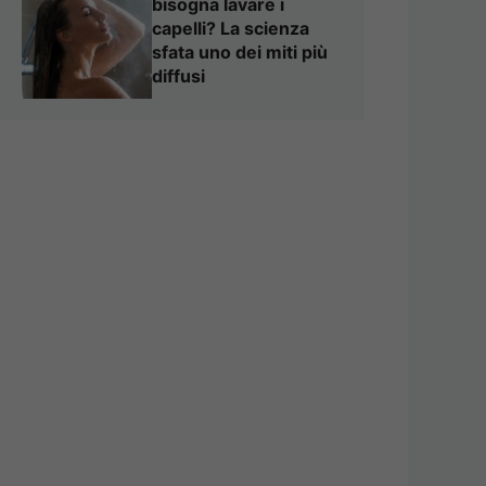
bisogna lavare i
capelli? La scienza
sfata uno dei miti più
diffusi