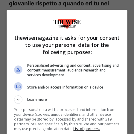
giovanile rispetto a quando eri tu nei
panni dei ragazzini speranzosi di
sfondare in questo mondo?
thewisemagazine.it asks for your consent
«
È cambiato tutto, totalmente
. All’epoca, a
to use your personal data for the
differenza di oggi, c’erano veramente tanti
following purposes:
ragazzi forti che uscivano dalla Primavera
Personalised advertising and content, advertising and
e arrivavano a giocare stabilmente in Serie
content measurement, audience research and
services development
A o Serie B nonostante il livello alte delle
Store and/or access information on a device
competizioni in questione. Altro enorme
differenza è il numero di stranieri: siamo
Learn more
passati da giovanili quasi interamente
Your personal data will be processed and information from
your device (cookies, unique identifiers, and other device
composte da italiani, a una situazione in
data) may be stored by, accessed by and shared with 319
partners, or used specifically by this site. We and our partners
cui in qualsiasi Campionato giovanile o
may use precise geolocation data.
List of partners.