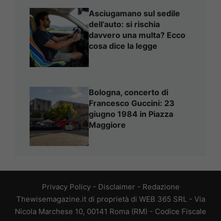
Asciugamano sul sedile
dell’auto: si rischia
davvero una multa? Ecco
cosa dice la legge
Bologna, concerto di
Francesco Guccini: 23
giugno 1984 in Piazza
Maggiore
Privacy Policy
-
Disclaimer
-
Redazione
Thewisemagazine.it di proprietà di WEB 365 SRL - Via
Nicola Marchese 10, 00141 Roma (RM) - Codice Fiscale