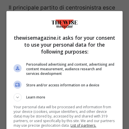
Il principale partito di centrosinistra esce
parzialmente vittorioso dalle elezioni del
20 e 21 settembre. Nonostante un diffuso
scontento per la posizione presa dalla
thewisemagazine.it asks for your consent
to use your personal data for the
segreteria nazionale in materia di
following purposes:
referendum costituzionale,
al Nazareno
Nicola Zingaretti può dirsi soddisfatto
Personalised advertising and content, advertising and
content measurement, audience research and
delle tre regioni che sono rimaste “rosse”
services development
(così come vengono spesso identificate
Store and/or access information on a device
sulle mappe politiche i territori del csx,
Learn more
mentre con il blu si caratterizza il cdx) e
Your personal data will be processed and information from
dei comuni che hanno premiato i candidati
your device (cookies, unique identifiers, and other device
data) may be stored by, accessed by and shared with 319
del Partito Democratico.
partners, or used specifically by this site. We and our partners
may use precise geolocation data.
List of partners.