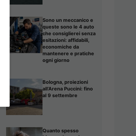
Sono un meccanico e
queste sono le 4 auto
che consiglierei senza
esitazioni: affidabili,
economiche da
mantenere e pratiche
ogni giorno
Bologna, proiezioni
all’Arena Puccini: fino
al 9 settembre
Quanto spesso