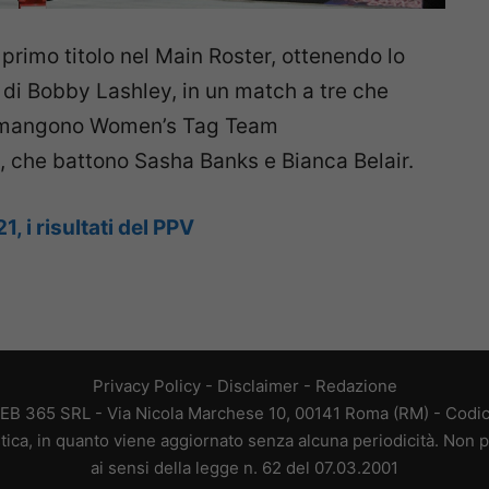
 primo titolo nel Main Roster, ottenendo lo
di Bobby Lashley, in un match a tre che
Rimangono Women’s Tag Team
, che battono Sasha Banks e Bianca Belair.
 i risultati del PPV
Privacy Policy
-
Disclaimer
-
Redazione
EB 365 SRL - Via Nicola Marchese 10, 00141 Roma (RM) - Codice
tica, in quanto viene aggiornato senza alcuna periodicità. Non p
ai sensi della legge n. 62 del 07.03.2001