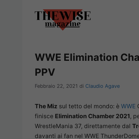
Vai
al
contenuto
WWE Elimination Chamb
PPV
Febbraio 22, 2021
di
Claudio Agave
The Miz
sul tetto del mondo: è
WWE
C
finisce
Elimination Chamber 2021
, p
WrestleMania 37, direttamente dal
Tr
davanti ai fan nel WWE ThunderDom