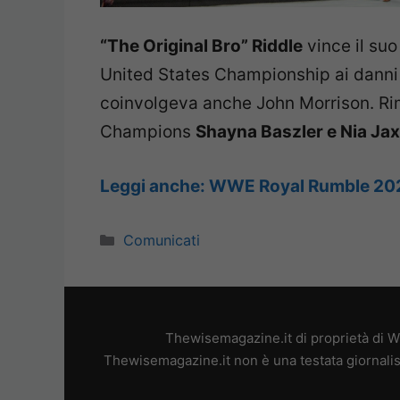
“The Original Bro” Riddle
vince il suo
United States Championship ai danni 
coinvolgeva anche John Morrison. 
Champions
Shayna Baszler e Nia Jax
Leggi anche: WWE Royal Rumble 2021,
Categorie
Comunicati
Thewisemagazine.it di proprietà di W
Thewisemagazine.it non è una testata giornalis