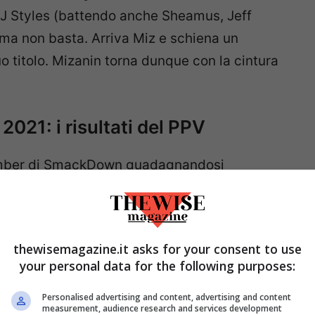
AJ Styles (battendo anche Sheamus, Jeff
 ma non basta. Arriva Miz e schiena un
o titolo. Mizanin torna dunque con la cintura
21: i risultati del PPV
hamber di SmackDown guadagnandosi
ersal Championship, ma
Roman
ll’avversario, sottomettendolo in pochi
ribal Chief”, ma arriva
Edge
che lo sorprende
thewisemagazine.it asks for your consent to use
 la sfida titolata per
WrestleMania 37
.
your personal data for the following purposes:
Personalised advertising and content, advertising and content
measurement, audience research and services development