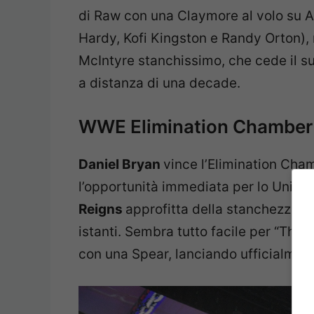
di Raw con una Claymore al volo su 
Hardy, Kofi Kingston e Randy Orton),
McIntyre stanchissimo, che cede il su
a distanza di una decade.
WWE Elimination Chamber 20
Daniel Bryan
vince l’Elimination C
l’opportunità immediata per lo Univ
Reigns
approfitta della stanchezza de
istanti. Sembra tutto facile per “The T
con una Spear, lanciando ufficialmente