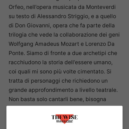
Orfeo, nell’opera musicata da
Monteverdi
su testo di Alessandro Striggio, e a quello
di Don Giovanni,
opera che fa parte della
trilogia che vede la collaborazione dei geni
Wolfgang Amadeus
Mozart e Lorenzo Da
Ponte. Siamo di fronte a due archetipi che
racchiudono la
storia dell’essere umano,
coi quali mi sono più volte cimentato. Si
tratta
di personaggi che richiedono un
grande approfondimento a livello
teatrale.
Non basta solo cantarli bene, bisogna
recitarli con molta
consapevolezza. Nel
futuro attendo di aprire il cassetto di un
sogno:
cantare il
Macbeth
di Verdi sarebbe