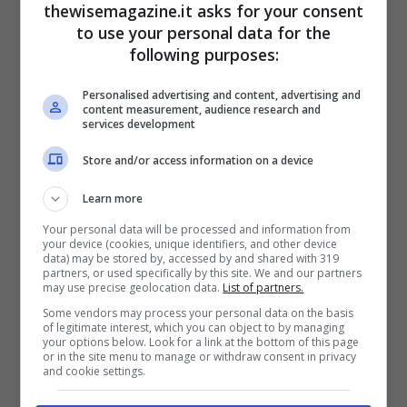
thewisemagazine.it asks for your consent
molto emozionante».
to use your personal data for the
following purposes:
La seconda traccia,
We watch
Personalised advertising and content, advertising and
content measurement, audience research and
and wait
, sembra quasi
services development
un’istantanea della
Store and/or access information on a device
preoccupazione e del senso di
Learn more
mancanza che viviamo tutti.
Your personal data will be processed and information from
your device (cookies, unique identifiers, and other device
Come ha vissuto Vittorio Prato
data) may be stored by, accessed by and shared with 319
partners, or used specifically by this site. We and our partners
may use precise geolocation data.
List of partners.
quest’ultimo anno,
Some vendors may process your personal data on the basis
of legitimate interest, which you can object to by managing
professionalmente e
your options below. Look for a link at the bottom of this page
or in the site menu to manage or withdraw consent in privacy
personalmente?
and cookie settings.