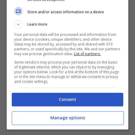
volta, le briciole. Già alla nascita del
Store and/or access information on a device
governo Draghi era scoppiata la polemica
Learn more
per la scelta del PD di nominare solo
Your personal data will be processed and information from
maschi ai dicasteri: alle donne, dopo
your device (cookies, unique identifiers, and other device
data) may be stored by, accessed by and shared with 319
vibranti proteste, i ruoli subalterni (i
partners, or used specifically by this site. We and our partners
may use precise geolocation data.
List of partners.
viceministri, appunto), in una maldestra
Some vendors may process your personal data on the basis
operazione di compensazione. Guardando
of legitimate interest, which you can object to by managing
your options below. Look for a link at the bottom of this page
gli altri partiti, poco più che un contentino:
or in the site menu to manage or withdraw consent in privacy
and cookie settings.
Forza Italia, presieduta da quel gentleman
femminista di Berlusconi, ha due ministri
Consent
donna (Gelmini e Carfagna) su tre.
Manage options