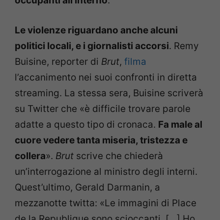
occupanti all’interno
.
Le violenze riguardano anche alcuni
politici locali, e i giornalisti accorsi
. Remy
Buisine, reporter di
Brut
,
filma
l’accanimento nei suoi confronti in diretta
streaming. La stessa sera, Buisine scriverà
su Twitter che «è difficile trovare parole
adatte a questo tipo di cronaca.
Fa male al
cuore vedere tanta miseria, tristezza e
collera
».
Brut
scrive che chiederà
un’interrogazione al ministro degli interni.
Quest’ultimo, Gerald Darmanin, a
mezzanotte twitta: «Le immagini di Place
de la Republique sono scioccanti. […] Ho