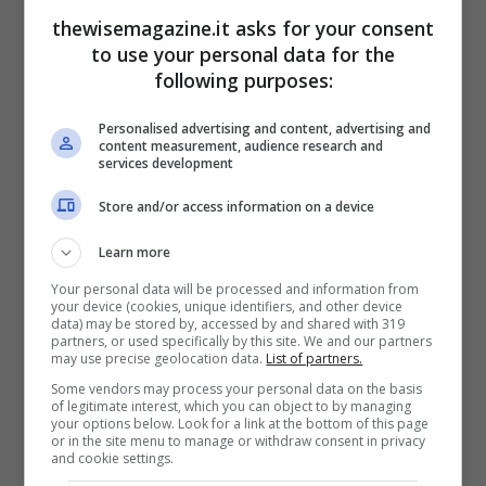
diffusione di immagini delle forze
thewisemagazine.it asks for your consent
to use your personal data for the
dell’ordine, una richiesta già avanzata a
following purposes:
più riprese dai sindacati di polizia
.
Personalised advertising and content, advertising and
content measurement, audience research and
Dopo nemmeno un mese, la proposizione
services development
di legge sulla sicurezza globale approda
Store and/or access information on a device
in senato
. L’articolo 24, che va a
Learn more
modificare la legge del 29 luglio 1881 sulla
Your personal data will be processed and information from
libertà di stampa, specifica: «È punito con
your device (cookies, unique identifiers, and other device
data) may be stored by, accessed by and shared with 319
un anno di reclusione e una sanzione di
partners, or used specifically by this site. We and our partners
may use precise geolocation data.
List of partners.
45.000 euro il fatto di diffondere […], con
Some vendors may process your personal data on the basis
l’obiettivo di compromettere la sua
of legitimate interest, which you can object to by managing
your options below. Look for a link at the bottom of this page
integrità fisica e psicologica, l’immagine
or in the site menu to manage or withdraw consent in privacy
and cookie settings.
del viso o qualsiasi altro elemento