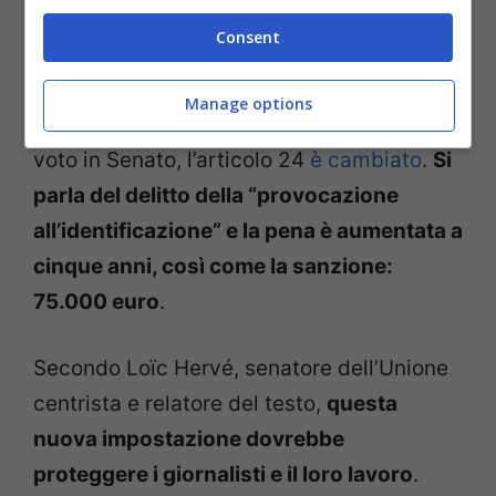
d’identificazione di un funzionario di
Consent
polizia o di un militare, quando ciò avviene
mentre è in corso un’operazione di polizia».
Manage options
Nell’ultima redazione, quella approdata al
voto in Senato, l’articolo 24
è cambiato
.
Si
parla del delitto della “provocazione
all’identificazione” e la pena è aumentata a
cinque anni, così come la sanzione:
75.000 euro
.
Secondo Loïc Hervé, senatore dell’Unione
centrista e relatore del testo,
questa
nuova impostazione dovrebbe
proteggere i giornalisti e il loro lavoro
.