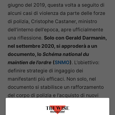
giugno del 2019, questa volta a seguito di
alcuni casi di violenza da parte delle forze
di polizia, Cristophe Castaner, ministro
dell’interno dell’epoca, apre ufficialmente
una riflessione.
Solo con Gerald
Darmanin,
nel settembre 2020, si approderà a un
documento, lo
Schéma national du
maintien de l’ordre
(
SNMO
)
. L’obiettivo:
definire strategie di ingaggio dei
manifestanti più efficaci. Non solo, nel
documento si stabilisce un rafforzamento
del corpo di polizia e l’acquisto di nuovi
veicoli. Darmanin, subito dopo l’annuncio,
indica di voler condizionare anche la