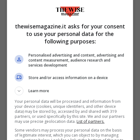
di classifica, con l’arrivo del gruppo sui
Pirenei. Uno degli snodi importanti sarà la
thewisemagazine.it asks for your consent
tappa numero 15 con tre gpm di prima
to use your personal data for the
categoria ma senza traguardo in cima.
following purposes:
Tuttavia,
il Tour de France 2021 molto
Personalised advertising and content, advertising and
probabilmente si deciderà tra mercoledì
content measurement, audience research and
services development
14 e sabato 17
, con due vere e proprie
frazioni di montagna e poi con la prova a
Store and/or access information on a device
cronometro da oltre 30 chilometri che farà
Learn more
senza dubbio venire dei déjà-vu all’anno
Your personal data will be processed and information from
your device (cookies, unique identifiers, and other device
scorso. Le tappe numero 17 e 18 vedranno
data) may be stored by, accessed by and shared with 319
partners, or used specifically by this site. We and our partners
i big darsi battaglia su cime che hanno
may use precise geolocation data.
List of partners.
fatto la storia del ciclismo, prima con
Some vendors may process your personal data on the basis
of legitimate interest, which you can object to by managing
l’arrivo in cima all’
hors catégorie
del Col du