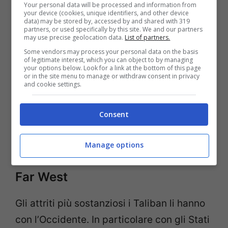
Your personal data will be processed and information from
your device (cookies, unique identifiers, and other device
mettere piede in una regione dalla quale
data) may be stored by, accessed by and shared with 319
partners, or used specifically by this site. We and our partners
gli Stati Uniti se ne sono andati da
may use precise geolocation data.
List of partners.
perdenti». Mosca, dunque, corteggia il
Some vendors may process your personal data on the basis
of legitimate interest, which you can object to by managing
governo talebano con incontri e viaggi
your options below. Look for a link at the bottom of this page
or in the site menu to manage or withdraw consent in privacy
diplomatici. Diversa è la situazione per
and cookie settings.
l’
India
. Il Paese è per ora tagliato fuori dal
quadro, nonostante i grandi investimenti
Consent
nelle telecomunicazioni e nelle risorse
afghane.
Manage options
Far West
Gli attriti più sostanziosi i Taliban li hanno
con l’Occidente. In particolare con gli Stati