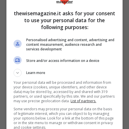
thewisemagazine.it asks for your consent
to use your personal data for the
following purposes:
Il deputato di Forza Italia Antonio Martino durante la XIV
legislatura. Ministro della Difesa durante il secondo e il
Personalised advertising and content, advertising and
terzo governo Berlusconi, la legge di sospensione
content measurement, audience research and
anticipata della leva militare del 2004 porta il suo nome. È
services development
scomparso a Roma il 5 marzo 2022. Foto: Camera dei
Deputati.
Store and/or access information on a device
La sospensione della leva militare in Italia
Learn more
non avvenne da un giorno all’altro, come
Your personal data will be processed and information from
lasciano pensare i proclami di Silvio
your device (cookies, unique identifiers, and other device
data) may be stored by, accessed by and shared with 319
Berlusconi. È un fatto, storico, da collocare
partners, or used specifically by this site. We and our partners
may use precise geolocation data.
List of partners.
in un
processo di ammodernamento e
Some vendors may process your personal data on the basis
trasformazione delle forze armate
of legitimate interest, which you can object to by managing
your options below. Look for a link at the bottom of this page
italiane
, iniziato 25 anni fa: il passaggio
or in the site menu to manage or withdraw consent in privacy
and cookie settings.