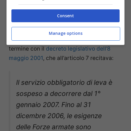
dall’esercito di leva a quello professionale
e volontario.
Consent
Furono i governi di Massimo D’Alema e
Manage options
Giuliano Amato a inaugurarlo, portandolo a
termine con il
decreto legislativo dell’8
maggio 2001
, che all’articolo 7 recitava:
Il servizio obbligatorio di leva è
sospeso a decorrere dal 1°
gennaio 2007. Fino al 31
dicembre 2006, le esigenze
delle Forze armate sono