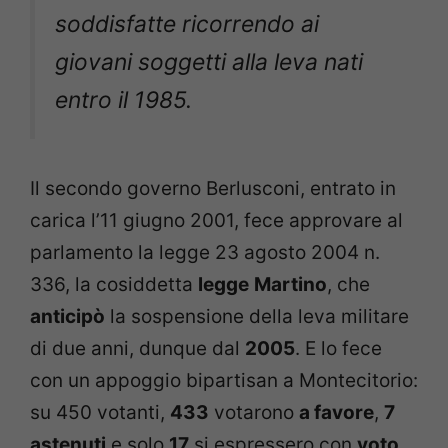
soddisfatte ricorrendo ai
giovani soggetti alla leva nati
entro il 1985.
Il secondo governo Berlusconi, entrato in
carica l’11 giugno 2001, fece approvare al
parlamento la legge 23 agosto 2004 n.
336, la cosiddetta
legge
Martino
, che
anticipò
la sospensione della leva militare
di due anni, dunque dal
2005
. E lo fece
con un appoggio bipartisan a Montecitorio:
su 450 votanti,
433
votarono
a favore
,
7
astenuti
e solo
17
si espressero con
voto