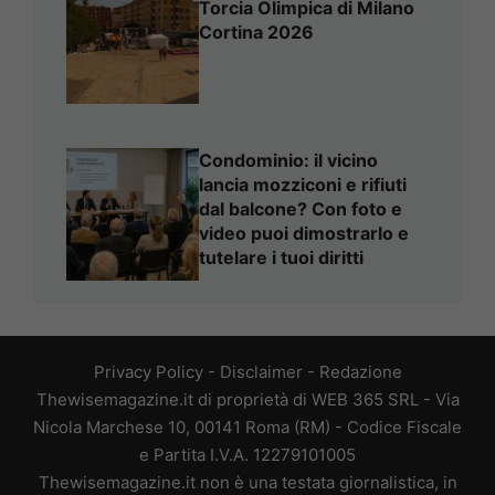
Torcia Olimpica di Milano
Cortina 2026
Condominio: il vicino
lancia mozziconi e rifiuti
dal balcone? Con foto e
video puoi dimostrarlo e
tutelare i tuoi diritti
Privacy Policy
-
Disclaimer
-
Redazione
Thewisemagazine.it di proprietà di WEB 365 SRL - Via
Nicola Marchese 10, 00141 Roma (RM) - Codice Fiscale
e Partita I.V.A. 12279101005
Thewisemagazine.it non è una testata giornalistica, in