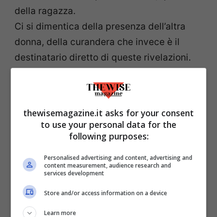
della ragazza.
Ci si dimentica della presenza dell’altra
donna, della curandera che invece è il
destinatario diretto di queste rivelazioni.
Se da un lato Zoè ricostruisce avvenimenti
del passato con cura e coerenza, all’altro
capo della conversazione Feliciana si
thewisemagazine.it asks for your consent
lancia in un appassionato e vorticoso
to use your personal data for the
flusso di coscienza.
following purposes:
Personalised advertising and content, advertising and
Lozano ha dosato con sapienza il chiasmo
content measurement, audience research and
services development
creato dal linguaggio delle sue streghe.
Store and/or access information on a device
Feliciana non conosce punteggiatura e
pause, sta parlando apertamente, come se
Learn more