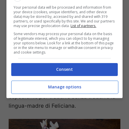
fosse una voce registrata su nastro.
Your personal data will be processed and information from
your device (cookies, unique identifiers, and other device
Recupera e ripete frasi o interi archi
data) may be stored by, accessed by and shared with 319
partners, or used specifically by this site. We and our partners
narrativi se lo ritiene necessario, come a
may use precise geolocation data.
List of partners.
voler ribadire e mettere il risalto alcuni
Some vendors may process your personal data on the basis
of legitimate interest, which you can object to by managing
avvenimenti. Mette l’accento sulle sue
your options below. Look for a link at the bottom of this page
or in the site menu to manage or withdraw consent in privacy
emozioni.
and cookie settings.
La scelta stilistica acquisisce poi un’altra
Consent
sfumatura. La curandera non conosce lo
Manage options
spagnolo, ma l’autrice ha trovato un
espediente per tradurre senza tradurre la
lingua-madre di Feliciana.