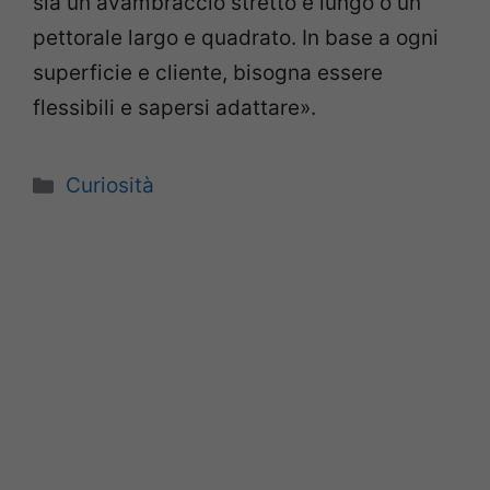
sia un avambraccio stretto e lungo o un
pettorale largo e quadrato. In base a ogni
superficie e cliente, bisogna essere
flessibili e sapersi adattare».
Categorie
Curiosità