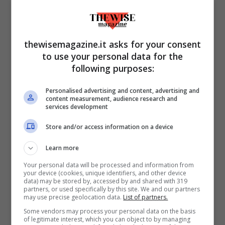
mondo dei tatuaggi?
«Direi decisamente di sì. Tutti i tatuatori
thewisemagazine.it asks for your consent
usano tablet o tavolette grafiche, che
to use your personal data for the
rendono la fase di disegno molto più
following purposes:
veloce offrendo un risultato
Personalised advertising and content, advertising and
qualitativamente migliore.
content measurement, audience research and
services development
Per esempio un disegno di bozza può
Store and/or access information on a device
essere fatto direttamente sulla fotografia
Learn more
del braccio del cliente. Così si offre la
Your personal data will be processed and information from
possibilità di vedere il risultato “finale”:
your device (cookies, unique identifiers, and other device
data) may be stored by, accessed by and shared with 319
utilissimo in caso in cui si debba coprire
partners, or used specifically by this site. We and our partners
may use precise geolocation data.
List of partners.
una cicatrice oppure avvicinare il nuovo
Some vendors may process your personal data on the basis
of legitimate interest, which you can object to by managing
lavoro a un tatuaggio già esistente».