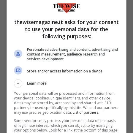
offre? Niente paura: si può fare con questo
metodo.
thewisemagazine.it asks for your consent
to use your personal data for the
following purposes:
Personalised advertising and content, advertising and
content measurement, audience research and
services development
Store and/or access information on a device
Learn more
Your personal data will be processed and information from
your device (cookies, unique identifiers, and other device
Guarda tutte le partite che vuoi! – Thewisemagazine.it
data) may be stored by, accessed by and shared with 319
partners, or used specifically by this site. We and our partners
may use precise geolocation data.
List of partners.
Questo trucchetto funziona se siete
Some vendors may process your personal data on the basis
of legitimate interest, which you can object to by managing
appassionati di sport e non volete perdere
your options below. Look for a link at the bottom of this page