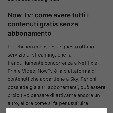
Now Tv: come avere tutti i
contenuti gratis senza
abbonamento
Per chi non conoscesse questo ottimo
servizio di streaming, che fa
tranquillamente concorrenza a Netflix e
Prime Video, NowTv è la piattaforma di
contenuti che appartiene a Sky. Per chi
possiede già altri abbonamenti, può essere
proibitivo pensare di attivarne ancora un
altro, allora come si fa per usufruire
comunque degli interessanti contenuti che