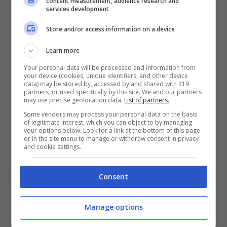
content measurement, audience research and
quando sono umidi o ancora peggio
services development
bagnati, sono particolarmente deboli,
Store and/or access information on a device
riuscendo facilmente a rompersi e
Learn more
addirittura a spezzarsi. Ma la conseguenza
Your personal data will be processed and information from
più grave, da non prendere sottogamba, è
your device (cookies, unique identifiers, and other device
data) may be stored by, accessed by and shared with 319
un’altra
: la diffusione di funghi.
partners, or used specifically by this site. We and our partners
may use precise geolocation data.
List of partners.
Some vendors may process your personal data on the basis
Stando a quanto fa sapere il parrucchiere
of legitimate interest, which you can object to by managing
your options below. Look for a link at the bottom of this page
Dusty Schlabach, sembrerebbe che
i
or in the site menu to manage or withdraw consent in privacy
and cookie settings.
capelli non asciugati siano un ottimo
terreno per far proliferare i funghi.
Tra i
Consent
più comuni ci sono:
Manage options
Tigna del cuoio capelluto,
capace di