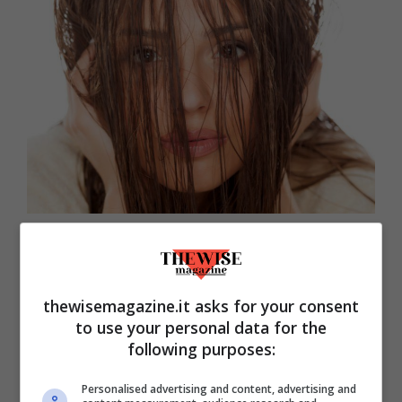
Perché andare a dormire con i capelli bagnati è pericoloso
(thewisemagazine.it)
Le conseguenze che si nascondono dietro
thewisemagazine.it asks for your consent
to use your personal data for the
un gesto del genere non sono da
following purposes:
sottovalutare.
In primis, infatti, si
avvantaggia la rottura del capelli.
Questi,
Personalised advertising and content, advertising and