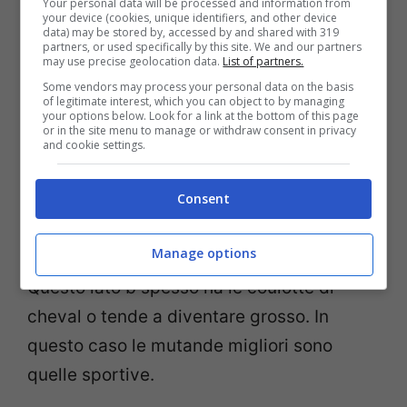
Your personal data will be processed and information from
your device (cookies, unique identifiers, and other device
che molte percepiscono come “piatto”.
data) may be stored by, accessed by and shared with 319
partners, or used specifically by this site. We and our partners
Questo tipo di gluteo sta bene con le
may use precise geolocation data.
List of partners.
coulotte o a brasiliana, che arrotondano la
Some vendors may process your personal data on the basis
of legitimate interest, which you can object to by managing
linea.
Il sedere a V (o cuore)
è quello che si
your options below. Look for a link at the bottom of this page
or in the site menu to manage or withdraw consent in privacy
stringe man mano si scende verso le
and cookie settings.
gambe. La parte bassa risulta infatti più
Consent
vuota e questa forma predilige gli slip
classici.
Il sedere ad A
è il contrario,
Manage options
ovvero con la parte bassa più piena.
Questo lato b spesso ha le coulotte di
cheval o tende a diventare grosso. In
questo caso le mutande migliori sono
quelle sportive.