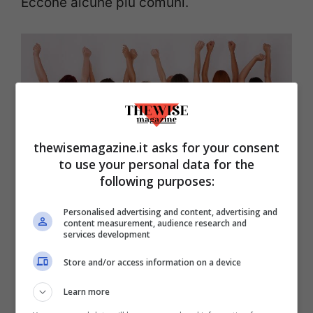
Eccone alcune più comuni.
thewisemagazine.it asks for your consent
to use your personal data for the
following purposes:
Personalised advertising and content, advertising and
content measurement, audience research and
services development
Dimmi che sedere hai e ti dirò che slip indossare
Store and/or access information on a device
(thewisemagazine.it)
Learn more
Uno di questi è il
sedere quadrato
, quello