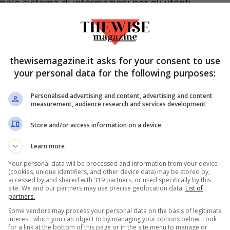
male sistema di informazioni per gli utenti
 gli istituti di credito, il problema sorge nel
sone che sono sempre state in regola con i
arecchie segnalazioni, di utenti ignari, che
thewisemagazine.it asks for your consent to use
ore si vedono bloccare il proprio nuovo
your personal data for the following purposes:
 center per ricevere delucidazioni in merito si
Personalised advertising and content, advertising and content
no nella lista nera del Simoitel, come cattivi
measurement, audience research and services development
Store and/or access information on a device
Learn more
st’errore?
Your personal data will be processed and information from your device
(cookies, unique identifiers, and other device data) may be stored by,
accessed by and shared with 319 partners, or used specifically by this
ei cattivi pagatori non deve essere piacevole,
site. We and our partners may use precise geolocation data.
List of
partners.
o e a causa di un errore ci troviamo nella
Some vendors may process your personal data on the basis of legitimate
contratto con un nuovo operatore.
interest, which you can object to by managing your options below. Look
for a link at the bottom of this page or in the site menu to manage or