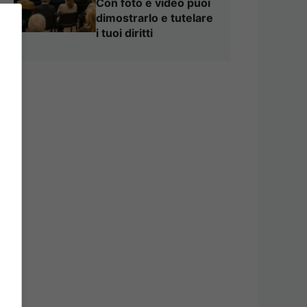
Con foto e video puoi
dimostrarlo e tutelare
i tuoi diritti