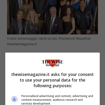
Il noto personaggio verrà ucciso (Facebook Beautiful)
thewisemagazine.it
Se state pensando a Taylor la risposta è
no, lei resta. Tre resurrezioni sarebbero
decisamente troppe. Naturalmente resta
thewisemagazine.it asks for your consent
to use your personal data for the
anche Brooke, colonna portante della soap
following purposes:
statunitense.
A dire addio per sempre a
Beautiful, questa volta, sarà la cattiva per
Personalised advertising and content, advertising and
content measurement, audience research and
antonomasia, la “perfida” Sheila Carter
.
services development