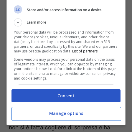
Ad intervalli più o meno regolari il suo
Store and/or access information on a device
personaggio è sempre tornato per fare del
Learn more
male a qualcuno. E anche quando ha
Your personal data will be processed and information from
provato a convertirsi e diventare una
your device (cookies, unique identifiers, and other device
data) may be stored by, accessed by and shared with 319
buona moglie, alla fine ha ceduto ed è
partners, or used specifically by this site. We and our partners
may use precise geolocation data.
List of partners.
tornata più perfida che mai.
Some vendors may process your personal data on the basis
of legitimate interest, which you can object to by managing
your options below. Look for a link at the bottom of this page
Questa volta, però, l’addio di Sheila sarà
or in the site menu to manage or withdraw consent in privacy
and cookie settings.
definitivo.
Sheila morirà, accoltellata dalla
nuora Steffy.
Sheila, eterna cattiva, dopo
Consent
mesi e mesi di silenzi e finzioni, ha tentato
di liberarsi di Steffy Forrester – figlia di
Manage options
Taylor e di Ridge- ma la giovane donna
non si è fatta cogliere di sorpresa e ha