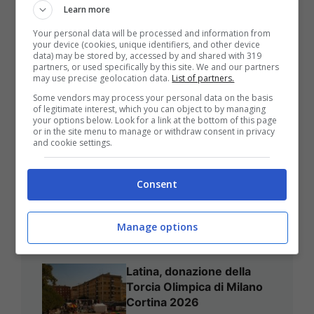
Learn more
Your personal data will be processed and information from
your device (cookies, unique identifiers, and other device
data) may be stored by, accessed by and shared with 319
partners, or used specifically by this site. We and our partners
may use precise geolocation data.
List of partners.
Some vendors may process your personal data on the basis
of legitimate interest, which you can object to by managing
your options below. Look for a link at the bottom of this page
or in the site menu to manage or withdraw consent in privacy
and cookie settings.
Quanto Spesso Bisogna
Lavare I Capelli? La Scienza
Consent
Sfata Uno Dei Miti Più Diffusi
Manage options
Latina, donazione della
Torcia Olimpica di Milano
Cortina 2026