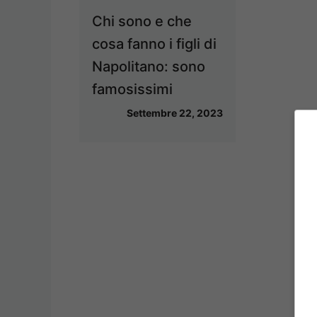
Chi sono e che
cosa fanno i figli di
Napolitano: sono
famosissimi
Settembre 22, 2023