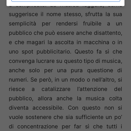
è complicato. La musica leggera, come
suggerisce il nome stesso, sfrutta la sua
semplicità per rendersi fruibile a un
pubblico che può essere anche disattento,
e che magari la ascolta in macchina o in
uno spot pubblicitario. Questo fa sì che
convenga lucrare su questo tipo di musica,
anche solo per una pura questione di
numeri. Se però, in un modo o nell’altro, si
riesce a catalizzare l’attenzione del
pubblico, allora anche la musica colta
diventa accessibile. Con questo non si
vuole sostenere che sia sufficiente un po’
di concentrazione per far sì che tutti i