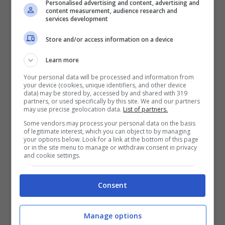
Personalised advertising and content, advertising and
content measurement, audience research and
“Il primo passo per apprezzare un brano, infatti, è
services development
secondo noi conoscerne il linguaggio”.
Store and/or access information on a device
In che modo perseguite questo fine,
Learn more
definito «quasi didattico»?
Your personal data will be processed and information from
your device (cookies, unique identifiers, and other device
data) may be stored by, accessed by and shared with 319
partners, or used specifically by this site. We and our partners
Facendo una breve introduzione al
may use precise geolocation data.
List of partners.
concerto, banalmente, si riesce ad
Some vendors may process your personal data on the basis
of legitimate interest, which you can object to by managing
aumentare l’attenzione del pubblico, che di
your options below. Look for a link at the bottom of this page
or in the site menu to manage or withdraw consent in privacy
conseguenza cercherà dei riscontri in
and cookie settings.
quello che ascolterà. La musica, come ogni
mezzo di comunicazione, necessita
Consent
innanzitutto dell’attenzione
Manage options
dell’interlocutore, tanto più se il messaggio