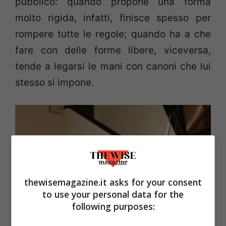
pubblico: quando propone una forma
molto rigida, infatti, finisce spesso per
rompere tutte le regole; quando ha a che
fare con delle forme libere, viceversa,
tende a legarsi le mani con canoni che lui
stesso si impone.
thewisemagazine.it asks for your consent
to use your personal data for the
following purposes: