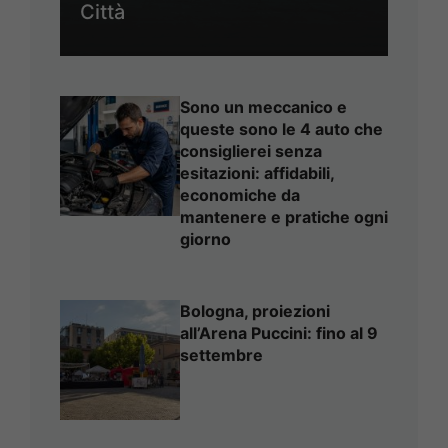
Città
Sono un meccanico e
queste sono le 4 auto che
consiglierei senza
esitazioni: affidabili,
economiche da
mantenere e pratiche ogni
giorno
Bologna, proiezioni
all’Arena Puccini: fino al 9
settembre