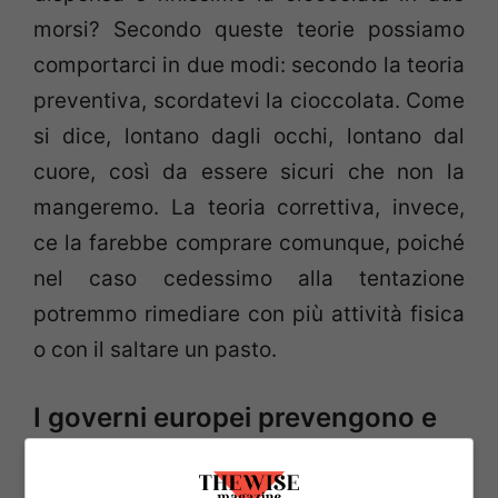
morsi? Secondo queste teorie possiamo
comportarci in due modi: secondo la teoria
preventiva, scordatevi la cioccolata. Come
si dice, lontano dagli occhi, lontano dal
cuore, così da essere sicuri che non la
mangeremo. La teoria correttiva, invece,
ce la farebbe comprare comunque, poiché
nel caso cedessimo alla tentazione
potremmo rimediare con più attività fisica
o con il saltare un pasto.
I governi europei prevengono e
curano