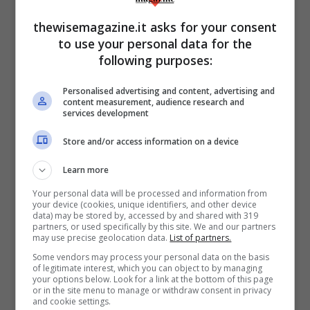
Nel caso delle normative europee,
thewisemagazine.it asks for your consent
l’atteggiamento è un po’ misto: da una
to use your personal data for the
parte,
l’eliminazione delle buste in plastica
following purposes:
è un comportamento preventivo
, volto a
Personalised advertising and content, advertising and
sradicare il problema alla radice; dall’altro,
content measurement, audience research and
services development
l’introduzione di un’alternativa
, quella
delle buste biodegradabili,
è un’azione di
Store and/or access information on a device
correzione
, perché, nonostante le piccole
Learn more
molestie sopracitate, ci garantisce di poter
Your personal data will be processed and information from
your device (cookies, unique identifiers, and other device
continuare la nostra spesa con metodi
data) may be stored by, accessed by and shared with 319
partners, or used specifically by this site. We and our partners
molto analoghi a quelli antecedenti la
may use precise geolocation data.
List of partners.
riforma.
Tra le metodologie correttive c’è
Some vendors may process your personal data on the basis
of legitimate interest, which you can object to by managing
anche, ovviamente, l’utilizzo del denaro
,
your options below. Look for a link at the bottom of this page
or in the site menu to manage or withdraw consent in privacy
come possiamo notare in una vicenda
and cookie settings.