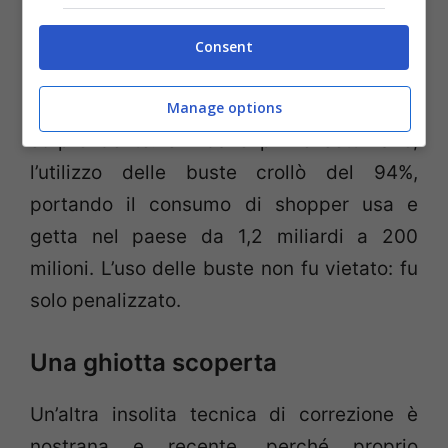
datata quindici anni fa in Irlanda. Nel 2002,
infatti, il governo irlandese impose una
Consent
tassa sui sacchetti di plastica di 15
centesimi. L’effetto fu immediato e
Manage options
sorprendente: sin dalle prime settimane,
l’utilizzo delle buste crollò del 94%,
portando il consumo di shopper usa e
getta nel paese da 1,2 miliardi a 200
milioni. L’uso delle buste non fu vietato: fu
solo penalizzato.
Una ghiotta scoperta
Un’altra insolita tecnica di correzione è
nostrana e recente, perché proprio