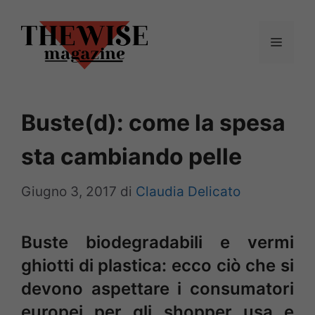
Vai
al
Menu
contenuto
Buste(d): come la spesa
sta cambiando pelle
Giugno 3, 2017
di
Claudia Delicato
Buste biodegradabili e vermi
ghiotti di plastica: ecco ciò che si
devono aspettare i consumatori
europei per gli shopper usa e