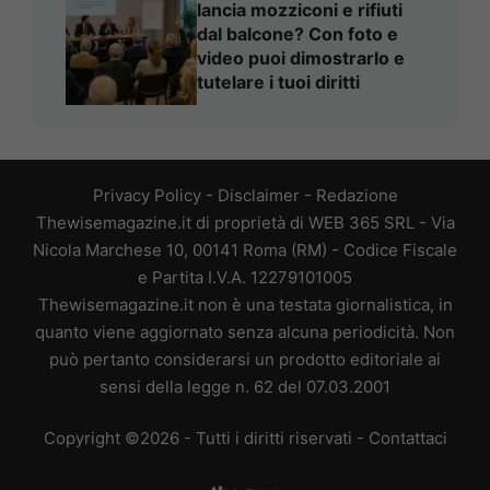
lancia mozziconi e rifiuti
dal balcone? Con foto e
video puoi dimostrarlo e
tutelare i tuoi diritti
Privacy Policy
-
Disclaimer
-
Redazione
Thewisemagazine.it di proprietà di WEB 365 SRL - Via
Nicola Marchese 10, 00141 Roma (RM) - Codice Fiscale
e Partita I.V.A. 12279101005
Thewisemagazine.it non è una testata giornalistica, in
quanto viene aggiornato senza alcuna periodicità. Non
può pertanto considerarsi un prodotto editoriale ai
sensi della legge n. 62 del 07.03.2001
Copyright ©2026 - Tutti i diritti riservati -
Contattaci