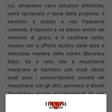
cui, attraverso varie soluzioni stilistiche,
verrà riproposto il tema della prigionia. Il
bambino è isolato e non frequenta
coetanei, è lasciato a se stesso anche nei
momenti di gioco, e il carattere ostile,
rissoso non è affatto aiutato dalle dure e
silenziose maniere della madre (Berenice
Bejo). Se è vero che è importante
insegnare al bambino con modi decisi
quali sono i comportamenti corretti nel
relazionarsi con gli altri, permessi e divieti
dovrebbero essere accompagnati da una
comunicazione sui motivi degli interventi
correttivi, in modo che il dovere imposto