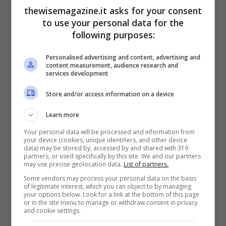
thewisemagazine.it asks for your consent
sia accompagnato dal suo senso. Ecco il
to use your personal data for the
motivo per cui il Potere è una mano
following purposes:
impenetrabile che si impone dall’alto, dove
Personalised advertising and content, advertising and
la domanda d’affetto tipica di un fanciullo
content measurement, audience research and
services development
si vede negata o debolmente accolta,
distanziata da una donna che sembra
Store and/or access information on a device
essere finita in una vita casalinga che non
Learn more
voleva sin dal principio, come non voleva il
Your personal data will be processed and information from
matrimonio, atto di vera e propria forzatura
your device (cookies, unique identifiers, and other device
data) may be stored by, accessed by and shared with 319
da parte del marito. Le costrizioni e le
partners, or used specifically by this site. We and our partners
may use precise geolocation data.
List of partners.
repressioni hanno un effetto a catena,
Some vendors may process your personal data on the basis
of legitimate interest, which you can object to by managing
passando da madre in figlio. Si aggiunge il
your options below. Look for a link at the bottom of this page
or in the site menu to manage or withdraw consent in privacy
motivo della religiosità assidua: non a caso
and cookie settings.
ricorre il simbolo della croce, che sovrasta