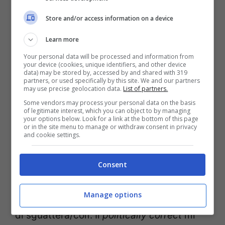
Le Mammine Pancine: grazie a te sono
Store and/or access information on a device
diventate un vero e proprio “caso” anche
fuori dai social network. Tu che le conosci
Learn more
bene, puoi tracciarci un loro ritratto?
Your personal data will be processed and information from
your device (cookies, unique identifiers, and other device
Come si riconoscono e soprattutto: come
data) may be stored by, accessed by and shared with 319
partners, or used specifically by this site. We and our partners
si sconfiggono?
may use precise geolocation data.
List of partners.
Some vendors may process your personal data on the basis
of legitimate interest, which you can object to by managing
Bigotte, maschiliste, ignoranti, cafone,
your options below. Look for a link at the bottom of this page
or in the site menu to manage or withdraw consent in privacy
omofobe e superstiziose. Questo è un mini
and cookie settings.
ritratto delle Mamme Pancine. Donne che
Consent
vivono per partorire figli che svezzeranno
quando avranno trent’anni e che
Manage options
scambiano il ruolo della moglie con quello
di sguattera/colf. Il
politically correct
mi