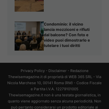
Condominio: il vicino
lancia mozziconi e rifiuti
dal balcone? Con foto e
video puoi dimostrarlo e
tutelare i tuoi diritti
Privacy Policy
-
Disclaimer
-
Redazione
Thewisemagazine.it di proprietà di WEB 365 SRL - Via
Nicola Marchese 10, 00141 Roma (RM) - Codice Fiscale
e Partita I.V.A. 12279101005
Thewisemagazine.it non è una testata giornalistica, in
quanto viene aggiornato senza alcuna periodicità. Non
può pertanto considerarsi un prodotto editoriale ai