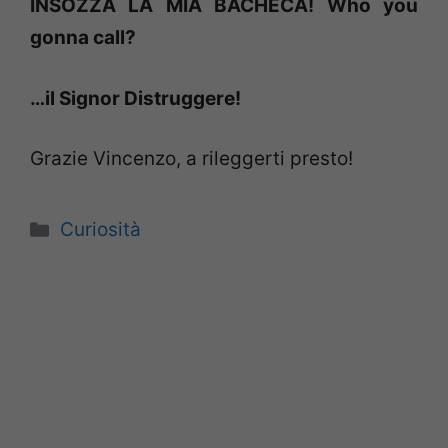
INSOZZA LA MIA BACHECA! Who you
gonna call?
…il Signor Distruggere!
Grazie Vincenzo, a rileggerti presto!
Categorie
Curiosità