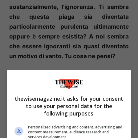
sostanzialmente, l’ignoranza. Ti sembra
che questa piaga sia diventata
particolarmente purulenta ultimamente
oppure è sempre esistita? A noi sembra
che essere ignoranti sia quasi diventato
un motivo di vanto. Tu cosa ne pensi?
È sempre esistita, solo che
«
I social
network hanno dato la parola a legioni di
imbecilli
»
(cit.). Se incontri un demente lo
thewisemagazine.it asks for your consent
eviti e non lo frequenti, se te lo
to use your personal data for the
following purposes:
condividono su Facebook sei obbligato a
sorbirtelo e lo noti.
Personalised advertising and content, advertising and
content measurement, audience research and
services development