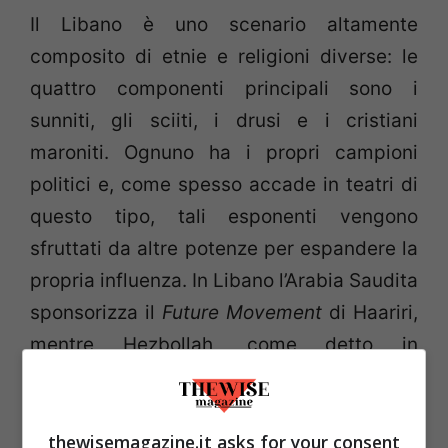
Il Libano è uno scenario altamente
composito di etnie e religioni diverse: le
quattro componenti principali sono i
sunniti, gli sciiti, i drusi e i cristiani
maroniti. Ognuno ha i propri campioni
politici e, come spesso accade in teatri di
questo tipo, tali esponenti vengono
sfruttati da altre potenze per espandere la
propria influenza. In Libano l’Arabia Saudita
sponsorizza il
Future Movement
di Haariri,
mentre Hezbollah, come detto in
precedenza, è manovrato dall’Iran.
Quest’ultimo partito è una formazione
politica con una certa tradizione (è stato
thewisemagazine.it asks for your consent