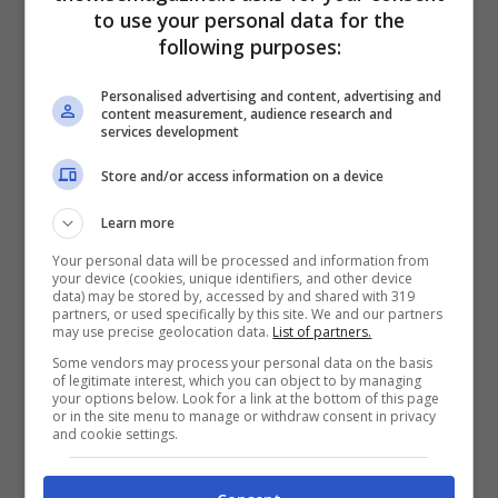
to use your personal data for the
fondato nel 1982) la cui traduzione del
following purposes:
nome è “partito di Dio”. È articolata in tre
parti: una politica, una militare (il Consiglio
Personalised advertising and content, advertising and
content measurement, audience research and
della Jihad) e una assistenzialista.
Nacque
services development
nel momento in cui Israele occupò la parte
Store and/or access information on a device
meridionale del Libano e la parte militare
Learn more
venne addestrata da un contingente di
Your personal data will be processed and information from
1500
pasdaran
giunti dall’Iran con il
your device (cookies, unique identifiers, and other device
data) may be stored by, accessed by and shared with 319
consenso di Damasco, che ai tempi
partners, or used specifically by this site. We and our partners
may use precise geolocation data.
List of partners.
occupava la terra dei cedri
.
Some vendors may process your personal data on the basis
of legitimate interest, which you can object to by managing
your options below. Look for a link at the bottom of this page
Il Future Movement è un partito
or in the site menu to manage or withdraw consent in privacy
and cookie settings.
ufficialmente secolare, ma finanziato per
la maggior parte dalle fondazioni sunnite